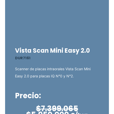
Vista Scan Mini Easy 2.0
DUR7161
Scanner de placas intraorales Vista Scan Mini
Easy 2.0 para placas IQ N°0 y N°2.
Precio:
El
El
$
7.399.065