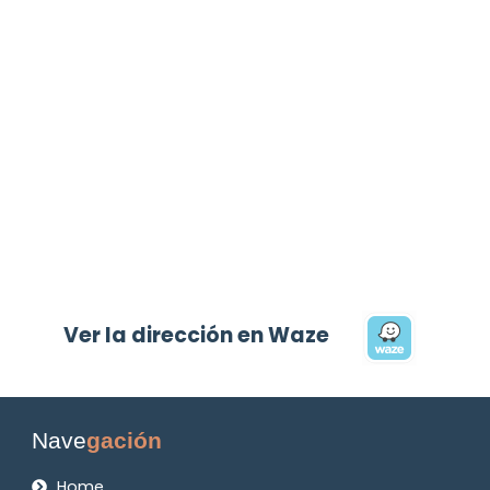
Ver la dirección en Waze
Nave
gación
Home