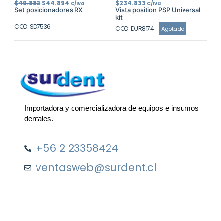
El
El
$
49.882
$
44.894
$
234.833
C/Iva
C/Iva
precio
precio
Set posicionadores RX
Vista position PSP Universal
original
actual
kit
era:
es:
COD: SD7536
$49.882.
$44.894.
COD: DUR8174
Agotado
Importadora y comercializadora de equipos e insumos
dentales.
+56 2 23358424
ventasweb@surdent.cl