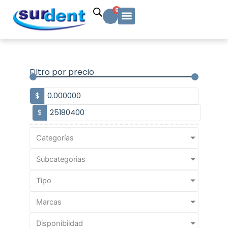
Ir
Carrito
0
al
contenido
Solicitud Cotización
Soporte Técnico
Info y contacto
Filtro por precio
$
$
Categorías
Subcategorias
Tipo
Marcas
Disponibildad