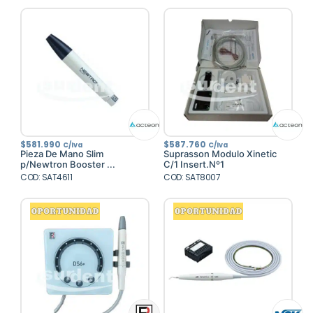
$
581.990
$
587.760
C/Iva
C/Iva
Pieza De Mano Slim
Suprasson Modulo Xinetic
p/Newtron Booster ...
C/1 Insert.Nº1
COD: SAT4611
COD: SAT8007