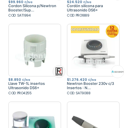
$
99.960
$
24.520
C/Iva
C/Iva
Cordon Silicona p/Newtron
Cordón silicona para
Booster/Sup...
Ultrasonido DS6+
COD: SAT1994
COD: PRO1889
$
8.850
$
1.276.420
C/Iva
C/Iva
Llave TW-1L insertos
Newtron Booster 230v c/3
Ultrasonido DS6+
Insertos : N...
COD: PRO4255
COD: SAT9088