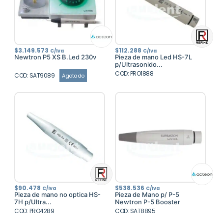
$
3.149.573
$
112.288
C/Iva
C/Iva
Newtron P5 XS B.Led 230v
Pieza de mano Led HS-7L
p/Ultrasonido...
COD: PRO1888
COD: SAT9089
Agotado
$
90.478
$
538.536
C/Iva
C/Iva
Pieza de mano no optica HS-
Pieza de Mano p/ P-5
7H p/Ultra...
Newtron P-5 Booster
COD: PRO4289
COD: SAT8895