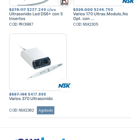
El
El
El
El
$
279.117
$
237.249
$
329.000
$
246.750
C/Iva
precio
precio
precio
precio
Ultrasonido Led DS6+ con 5
Varios 170 Ultras.Modulo,No
original
actual
original
actual
Insertos
Opt. con ...
era:
es:
era:
es:
COD: PRO1887
$279.117.
$237.249.
COD: NSK2305
$329.000.
$246.750.
El
El
$
557.198
$
417.899
precio
precio
Varios 370 Ultrasonido
original
actual
era:
es:
$557.198.
$417.899.
COD: NSK2382
Agotado