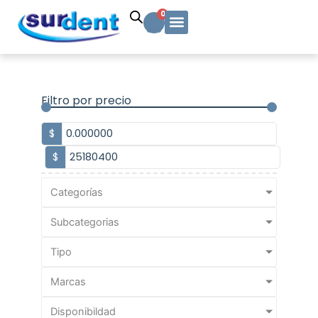
Ir
Carrito
0
al
contenido
Solicitud Cotización
Soporte Técnico
Info y contacto
Filtro por precio
$
$
Categorías
Subcategorias
Tipo
Marcas
Disponibildad