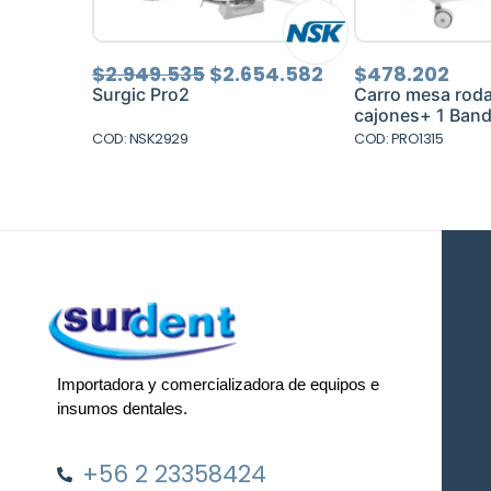
El
El
$
2.949.535
$
2.654.582
$
478.202
precio
precio
Surgic Pro2
Carro mesa roda
original
actual
cajones+ 1 Band
era:
es:
COD: NSK2929
COD: PRO1315
$2.949.535.
$2.654.582.
Importadora y comercializadora de equipos e
insumos dentales.
+56 2 23358424