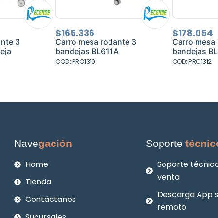
$
165.336
$
178.054
nte 3
Carro mesa rodante 3
Carro mesa 
eja
bandejas BL611A
bandejas BL
COD: PRO1310
COD: PRO1312
Nave
gación
Soporte
técnic
Home
Soporte técnico
venta
Tienda
Descarga App 
Contáctanos
remoto
Sucursales