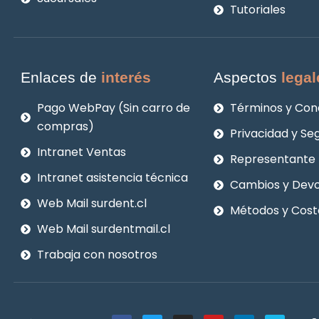
Tutoriales
Enlaces de
interés
Aspectos
legal
Pago WebPay (Sin carro de
Términos y Con
compras)
Privacidad y Se
Intranet Ventas
Representante 
Intranet asistencia técnica
Cambios y Devo
Web Mail surdent.cl
Métodos y Cost
Web Mail surdentmail.cl
Trabaja con nosotros
F
T
I
Y
L
V