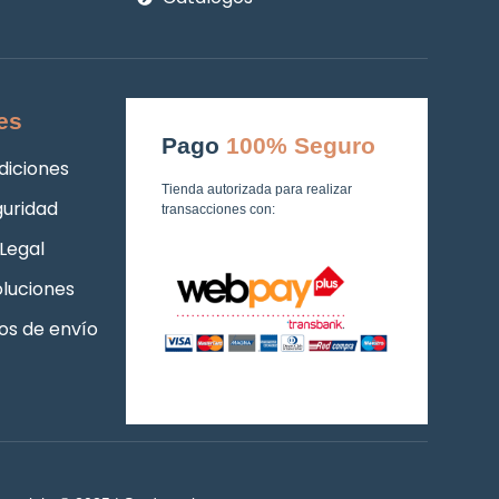
es
Pago
100% Seguro
diciones
Tienda autorizada para realizar
guridad
transacciones con:
Legal
luciones
os de envío