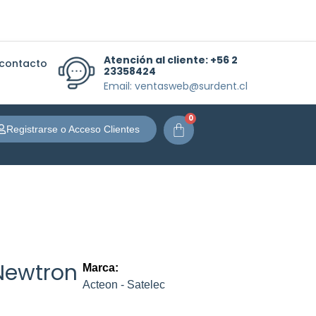
Atención al cliente:
+56 2
 contacto
23358424
Email: ventasweb@surdent.cl
0
Carrito
Registrarse o Acceso Clientes
Newtron
Marca:
Acteon - Satelec