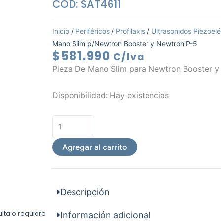
COD: SAT4611
Inicio
/
Periféricos
/
Profilaxis
/
Ultrasonidos Piezoelé
Mano Slim p/Newtron Booster y Newtron P-5
$
581.990
C/Iva
Pieza De Mano Slim para Newtron Booster y
Pieza
Disponibilidad:
Hay existencias
De
Mano
Slim
p/Newtron
Agregar al carrito
Booster
y
Newtron
Descripción
P-
5
ulta o requiere
Información adicional