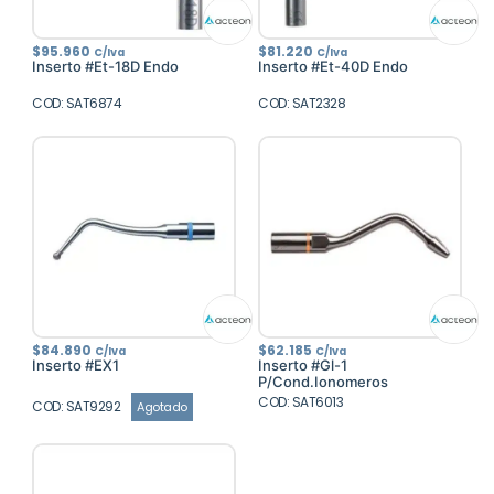
$
95.960
$
81.220
C/Iva
C/Iva
Inserto #Et-18D Endo
Inserto #Et-40D Endo
COD: SAT6874
COD: SAT2328
$
84.890
$
62.185
C/Iva
C/Iva
Inserto #EX1
Inserto #Gl-1
P/Cond.Ionomeros
COD: SAT6013
COD: SAT9292
Agotado