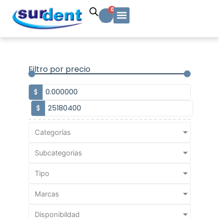
Ir
Carrito
0
al
contenido
Solicitud Cotización
Soporte Técnico
Info y contacto
Filtro por precio
$
$
Categorías
Subcategorias
Tipo
Marcas
Disponibildad