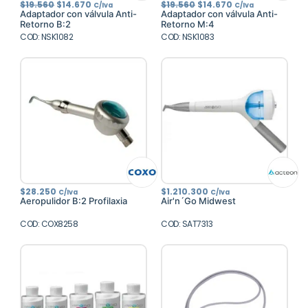
El
El
El
El
$
19.560
$
14.670
$
19.560
$
14.670
C/Iva
C/Iva
precio
precio
precio
precio
Adaptador con válvula Anti-
Adaptador con válvula Anti-
original
actual
original
actual
Retorno B:2
Retorno M:4
era:
es:
era:
es:
COD: NSK1082
$19.560.
$14.670.
COD: NSK1083
$19.560.
$14.670.
$
28.250
$
1.210.300
C/Iva
C/Iva
Aeropulidor B:2 Profilaxia
Air'n´Go Midwest
COD: COX8258
COD: SAT7313