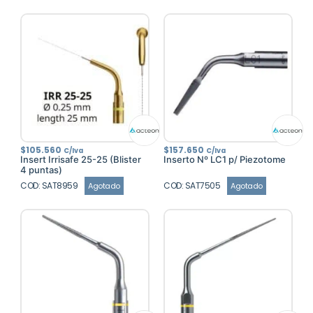
$
105.560
$
157.650
C/Iva
C/Iva
Insert Irrisafe 25-25 (Blister
Inserto Nº LC1 p/ Piezotome
4 puntas)
COD: SAT8959
COD: SAT7505
Agotado
Agotado