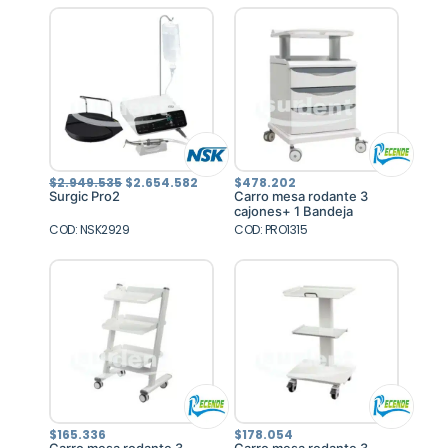
El
El
$
2.949.535
$
2.654.582
$
478.202
precio
precio
Surgic Pro2
Carro mesa rodante 3
original
actual
cajones+ 1 Bandeja
era:
es:
COD: NSK2929
$2.949.535.
$2.654.582.
COD: PRO1315
$
165.336
$
178.054
Carro mesa rodante 3
Carro mesa rodante 3