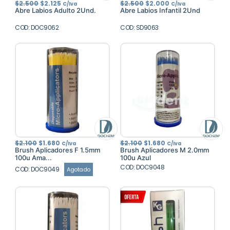
El
El
El
El
$
2.500
$
2.125
$
2.500
$
2.000
C/Iva
C/Iva
precio
precio
precio
precio
Abre Labios Adulto 2Und.
Abre Labios Infantil 2Und
original
actual
original
actual
era:
es:
era:
es:
COD: DOC9062
$2.500.
$2.125.
COD: SD9063
$2.500.
$2.000.
El
El
El
El
$
2.100
$
1.680
$
2.100
$
1.680
C/Iva
C/Iva
precio
precio
precio
precio
Brush Aplicadores F 1.5mm
Brush Aplicadores M 2.0mm
original
actual
original
actual
100u Ama...
100u Azul
era:
es:
era:
es:
$2.100.
$1.680.
COD: DOC9048
$2.100.
$1.680.
COD: DOC9049
Agotado