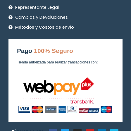
Representante Legal
Cambios y Devoluciones
Métodos y Costos de envío
Pago
100% Seguro
Tienda autorizada para realizar transacciones con:
F
T
I
Y
L
V