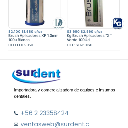
El
El
El
El
$
2.100
$
1.680
$
3.980
$
2.990
C/Iva
C/Iva
precio
precio
precio
precio
Brush Aplicadores XF 1.0mm
Kg Brush Aplicadores "Xf"
original
actual
original
actual
100u Blanco
Verde 100Ud
era:
es:
era:
es:
COD: DOC9050
$2.100.
$1.680.
COD: SOR6016XF
$3.980.
$2.990.
Importadora y comercializadora de equipos e insumos
dentales.
+56 2 23358424
ventasweb@surdent.cl