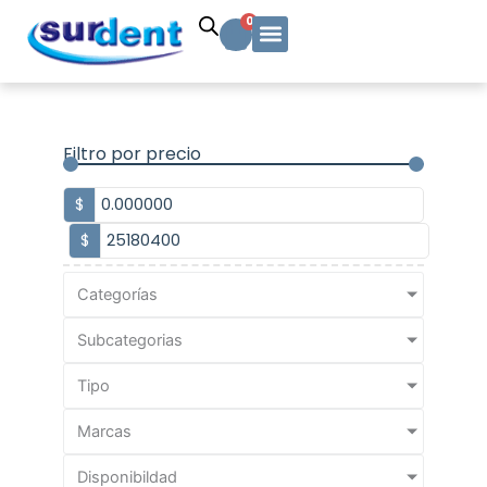
Ir
Carrito
0
al
contenido
Solicitud Cotización
Soporte Técnico
Info y contacto
Filtro por precio
$
$
Categorías
Subcategorias
Tipo
Marcas
Disponibildad