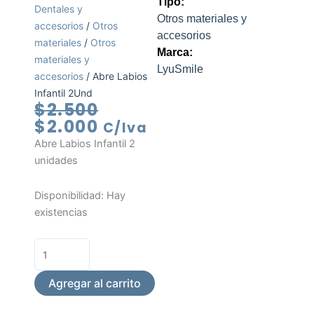
Tipo:
Dentales y
Otros materiales y
accesorios
/
Otros
accesorios
materiales
/
Otros
Marca:
materiales y
LyuSmile
accesorios
/ Abre Labios
Infantil 2Und
El
El
$
2.500
precio
precio
$
2.000
C/Iva
original
actual
Abre Labios Infantil 2
era:
es:
unidades
$2.500.
$2.000.
Abre
Disponibilidad:
Hay
Labios
existencias
Infantil
2Und
cantidad
Agregar al carrito