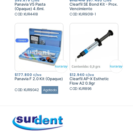
$
95.879
$
112.410
$
67.450
C/Iva
C/Iva
precio
precio
Panavia V5 Pasta
Clearfil SE Bond Kit - Prox.
original
actual
(Opaque) 4.6ml.
Vencimiento
era:
es:
COD: KUR4418
COD: KUR9018-1
$112.410.
$67.450.
$
177.800
$
12.940
C/Iva
C/Iva
Panavia F 2.0 Kit (Opaque)
Clearfil AP-X Esthetic
Flow A2 0.9gr
COD: KUR896
COD: KUR9042
Agotado