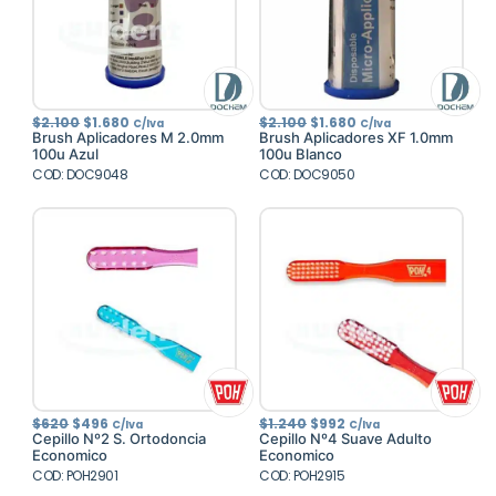
El
El
El
El
$
2.100
$
1.680
$
2.100
$
1.680
C/Iva
C/Iva
precio
precio
precio
precio
Brush Aplicadores M 2.0mm
Brush Aplicadores XF 1.0mm
original
actual
original
actual
100u Azul
100u Blanco
era:
es:
era:
es:
COD: DOC9048
$2.100.
$1.680.
COD: DOC9050
$2.100.
$1.680.
El
El
El
El
$
620
$
496
$
1.240
$
992
C/Iva
C/Iva
precio
precio
precio
precio
Cepillo Nº2 S. Ortodoncia
Cepillo Nº4 Suave Adulto
original
actual
original
actual
Economico
Economico
era:
es:
era:
es:
COD: POH2901
$620.
$496.
COD: POH2915
$1.240.
$992.