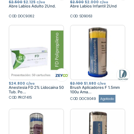
El
El
El
El
$
2.500
$
2.125
$
2.500
$
2.000
C/Iva
C/Iva
precio
precio
precio
precio
Abre Labios Adulto 2Und.
Abre Labios Infantil 2Und
original
actual
original
actual
era:
es:
era:
es:
COD: DOC9062
$2.500.
$2.125.
COD: SD9063
$2.500.
$2.000.
El
El
$
24.800
$
2.100
$
1.680
C/Iva
C/Iva
precio
precio
Anestesia FD 2% Lidocaina 50
Brush Aplicadores F 1.5mm
original
actual
Tub. Po...
100u Ama...
era:
es:
COD: PRO7415
$2.100.
$1.680.
COD: DOC9049
Agotado