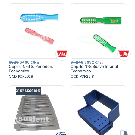
El
El
El
El
$
620
$
496
$
1.240
$
992
C/Iva
C/Iva
precio
precio
precio
precio
Cepillo Nº6 S. Periodon.
Cepillo Nº8 Suave Infantil
original
actual
original
actual
Economico
Economico
era:
es:
era:
es:
COD: POH2928
$620.
$496.
COD: POH2918
$1.240.
$992.