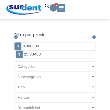
Ir
Carrito
0
al
contenido
Solicitud Cotización
Soporte Técnico
Info y contacto
Filtro por precio
$
$
Categorías
Subcategorias
Tipo
Marcas
Disponibildad