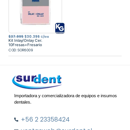
El
El
$
37.995
$
30.396
C/Iva
precio
precio
Kit Inlay/Onlay Cer.
original
actual
10Fresas+Fresario
era:
es:
COD: SOR6009
$37.995.
$30.396.
Importadora y comercializadora de equipos e insumos
dentales.
+56 2 23358424