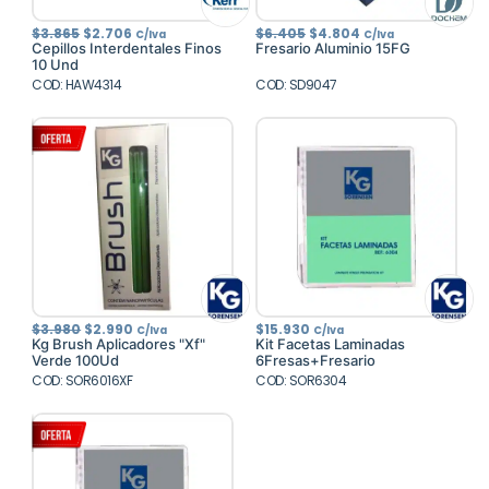
El
El
El
El
$
3.865
$
2.706
$
6.405
$
4.804
C/Iva
C/Iva
precio
precio
precio
precio
Cepillos Interdentales Finos
Fresario Aluminio 15FG
original
actual
original
actual
10 Und
era:
es:
era:
es:
COD: HAW4314
$3.865.
$2.706.
COD: SD9047
$6.405.
$4.804.
El
El
$
3.980
$
2.990
$
15.930
C/Iva
C/Iva
precio
precio
Kg Brush Aplicadores "Xf"
Kit Facetas Laminadas
original
actual
Verde 100Ud
6Fresas+Fresario
era:
es:
COD: SOR6016XF
$3.980.
$2.990.
COD: SOR6304