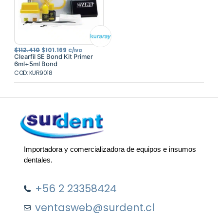
El
El
$
112.410
$
101.169
C/Iva
precio
precio
Clearfil SE Bond Kit Primer
original
actual
6ml+5ml Bond
era:
es:
COD: KUR9018
$112.410.
$101.169.
Importadora y comercializadora de equipos e insumos
dentales.
+56 2 23358424
ventasweb@surdent.cl