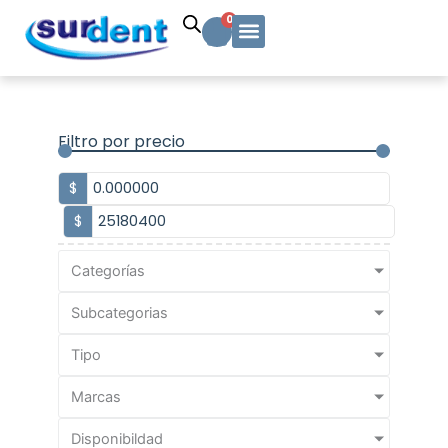
Ir
Carrito
0
al
contenido
Solicitud Cotización
Soporte Técnico
Info y contacto
Filtro por precio
$
$
Categorías
Subcategorias
Tipo
Marcas
Disponibildad