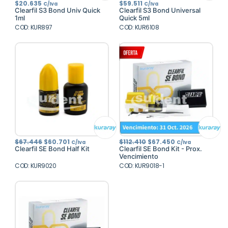
$
20.635
$
59.511
C/Iva
C/Iva
Clearfil S3 Bond Univ Quick
Clearfil S3 Bond Universal
1ml
Quick 5ml
COD: KUR897
COD: KUR6108
El
El
El
El
$
67.446
$
60.701
$
112.410
$
67.450
C/Iva
C/Iva
precio
precio
precio
precio
Clearfil SE Bond Half Kit
Clearfil SE Bond Kit - Prox.
original
actual
original
actual
Vencimiento
era:
es:
era:
es:
COD: KUR9020
$67.446.
$60.701.
COD: KUR9018-1
$112.410.
$67.450.