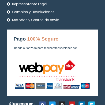
Representante Legal
Cambios y Devoluciones
Métodos y Costos de envío
Pago
100% Seguro
Tienda autorizada para realizar transacciones con:
F
T
I
Y
L
V
Síguenos en: