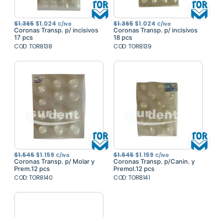
El
El
El
El
$
1.365
$
1.024
$
1.365
$
1.024
C/Iva
C/Iva
precio
precio
precio
precio
Coronas Transp. p/ incisivos
Coronas Transp. p/ incisivos
original
actual
original
actual
17 pcs
18 pcs
era:
es:
era:
es:
COD: TOR8138
$1.365.
$1.024.
COD: TOR8139
$1.365.
$1.024.
El
El
El
El
$
1.545
$
1.159
$
1.545
$
1.159
C/Iva
C/Iva
precio
precio
precio
precio
Coronas Transp. p/ Molar y
Coronas Transp. p/Canin. y
original
actual
original
actual
Prem.12 pcs
Premol.12 pcs
era:
es:
era:
es:
COD: TOR8140
$1.545.
$1.159.
COD: TOR8141
$1.545.
$1.159.