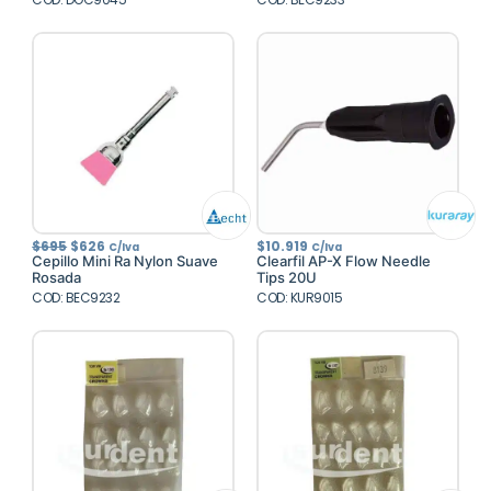
El
El
$
695
$
626
$
10.919
C/Iva
C/Iva
precio
precio
Cepillo Mini Ra Nylon Suave
Clearfil AP-X Flow Needle
original
actual
Rosada
Tips 20U
era:
es:
COD: BEC9232
$695.
$626.
COD: KUR9015