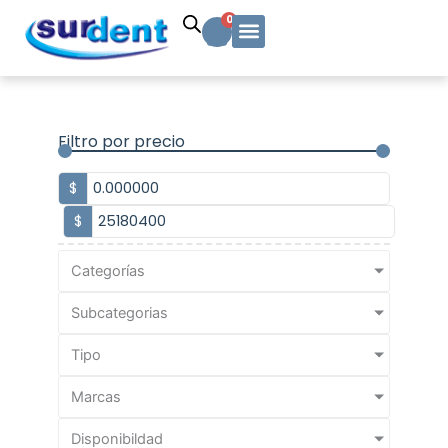
Ir
Carrito
0
al
contenido
Solicitud Cotización
Soporte Técnico
Info y contacto
Filtro por precio
$
$
Categorías
Subcategorias
Tipo
Marcas
Disponibildad