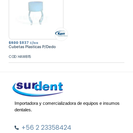
El
El
$
930
$
837
C/Iva
precio
precio
Cubetas Plasticas P/Dedo
original
actual
era:
es:
COD: HAW815
$930.
$837.
Importadora y comercializadora de equipos e insumos
dentales.
+56 2 23358424