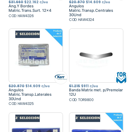
El
El
El
El
$
31.660
$
22.162
$
20.870
$
14.609
C/Iva
C/Iva
precio
precio
precio
precio
Ang.Y Bordes
Angulos
original
actual
original
actual
Matric.Trans.Surt. 12x4
Matric.Transp.Centrales
era:
es:
era:
es:
30Und
COD: HAW4326
$31.660.
$22.162.
$20.870.
$14.609.
COD: HAW4324
El
El
El
El
$
20.870
$
14.609
$
1.215
$
911
C/Iva
C/Iva
precio
precio
precio
precio
Angulos
Banda Matrix met. p/Premolar
original
actual
original
actual
Matric.Transp.Laterales
12U
era:
es:
era:
es:
30Und
$20.870.
$14.609.
COD: TOR9800
$1.215.
$911.
COD: HAW4325