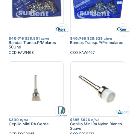
El
El
El
El
$
40.715
$
28.501
$
40.755
$
28.529
C/Iva
C/Iva
precio
precio
precio
precio
Bandas Transp.P/Molares
Bandas Transp.P/Premolares
original
actual
original
actual
50Und
era:
es:
era:
es:
COD: HAW1468
$40.715.
$28.501.
COD: HAW1467
$40.755.
$28.529.
El
El
$
300
$
695
$
626
C/Iva
C/Iva
precio
precio
Cepillo Mini RA Cerda
Cepillo Mini Ra Nylon Blanco
original
actual
Suave
era:
es:
COD: DOC9045
COD: BEC9233
$695.
$626.