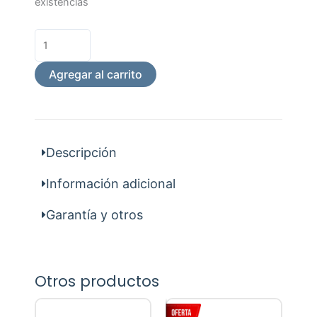
Transp.P/Molares
existencias
50Und
cantidad
Agregar al carrito
Descripción
Información adicional
Garantía y otros
Otros productos