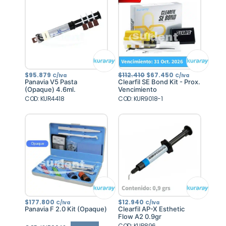
El
El
$
95.879
$
112.410
$
67.450
C/Iva
C/Iva
precio
precio
Panavia V5 Pasta
Clearfil SE Bond Kit - Prox.
original
actual
(Opaque) 4.6ml.
Vencimiento
era:
es:
COD: KUR4418
COD: KUR9018-1
$112.410.
$67.450.
$
177.800
$
12.940
C/Iva
C/Iva
Panavia F 2.0 Kit (Opaque)
Clearfil AP-X Esthetic
Flow A2 0.9gr
COD: KUR896