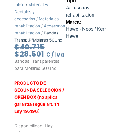
Tipo:
Inicio
/
Materiales
Accesorios
Dentales y
rehabilitación
accesorios
/
Materiales
Marca:
rehabilitación
/
Accesorios
Hawe - Neos / Kerr
rehabilitación
/ Bandas
Hawe
Transp.P/Molares 50Und
El
El
$
40.715
precio
precio
$
28.501
C/Iva
actual
original
Bandas Transparentes
es:
era:
para Molares 50 Und.
$28.501.
$40.715.
PRODUCTO DE
SEGUNDA SELECCIÓN /
OPEN BOX (no aplica
garantía según art. 14
Ley 19.496)
Bandas
Disponibilidad:
Hay