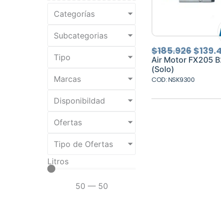
Categorías
Subcategorias
El
$
185.926
$
139.
Tipo
preci
Air Motor FX205 B
origin
(Solo)
era:
Marcas
COD: NSK9300
$185.
Disponibildad
Ofertas
Tipo de Ofertas
Litros
50
—
50