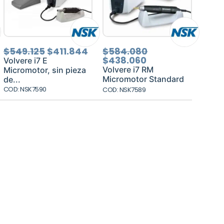
El
El
El
El
$
549.125
$
411.844
$
584.080
ecio
precio
precio
precio
precio
$
438.060
Volvere i7 E
tual
original
actual
actual
original
Volvere i7 RM
Micromotor, sin pieza
:
era:
es:
es:
era:
Micromotor Standard
de...
50.110.
$549.125.
$411.844.
$438.060.
$584.080.
COD: NSK7590
COD: NSK7589