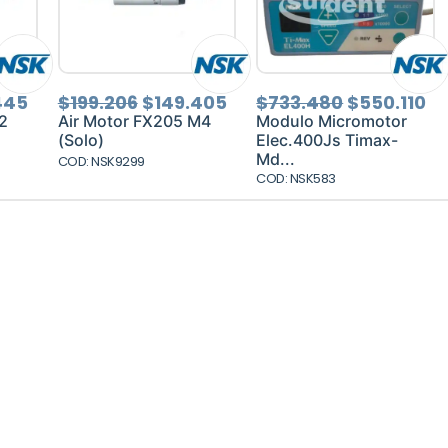
El
El
El
El
El
445
$
199.206
$
149.405
$
733.480
$
550.110
o
precio
precio
precio
precio
pr
2
Air Motor FX205 M4
Modulo Micromotor
al
actual
original
actual
original
ac
(Solo)
Elec.400Js Timax-
es:
era:
es:
era:
es
Md...
COD: NSK9299
926.
$139.445.
$199.206.
$149.405.
$733.480.
$5
COD: NSK583