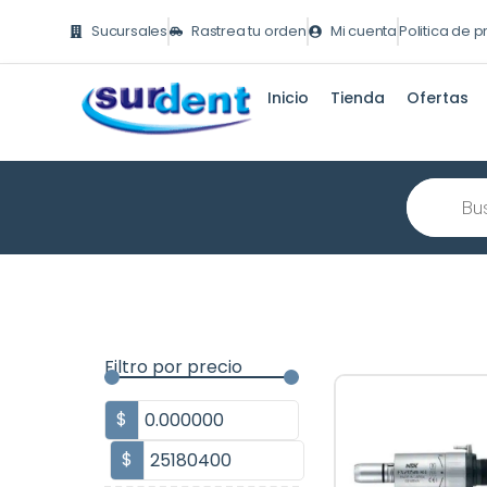
Ir
Sucursales
Rastrea tu orden
Mi cuenta
Politica de 
al
contenido
Inicio
Tienda
Ofertas
Búsqueda
de
producto
Filtro por precio
$
$