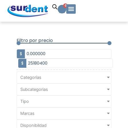
Ir
Carrito
0
al
contenido
Solicitud Cotización
Soporte Técnico
Info y contacto
Filtro por precio
$
$
Categorías
Subcategorias
Tipo
Marcas
Disponibildad