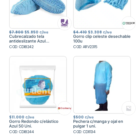
El
El
El
El
$
7.800
$
5.850
$
4.410
$
3.308
C/Iva
C/Iva
precio
precio
precio
precio
Cubrecalzado tela
Gorro clip celeste desechable
original
actual
original
actual
antideslizante Azul...
100u
era:
es:
era:
es:
COD: CDI8242
$7.800.
$5.850.
COD: ARV2315
$4.410.
$3.308.
$
11.000
$
500
C/Iva
C/Iva
Gorro Redondo c/elástico
Pechera c/manga y ojal en
Azul 50 Uni.
pulgar 1 uni.
COD: CDI8244
COD: CDI1134