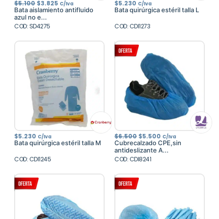
El
El
$
5.100
$
3.825
$
5.230
C/Iva
C/Iva
precio
precio
Bata aislamiento antifluido
Bata quirúrgica estéril talla L
original
actual
azul no e...
era:
es:
COD: SD4275
$5.100.
$3.825.
COD: CDI1273
El
El
$
5.230
$
6.500
$
5.500
C/Iva
C/Iva
precio
precio
Bata quirúrgica estéril talla M
Cubrecalzado CPE,sin
original
actual
antideslizante A...
era:
es:
COD: CDI1245
COD: CDI8241
$6.500.
$5.500.