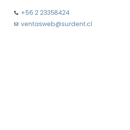
+56 2 23358424
ventasweb@surdent.cl