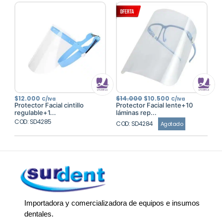
El
El
$
12.000
$
14.000
$
10.500
C/Iva
C/Iva
precio
precio
Protector Facial cintillo
Protector Facial lente+10
original
actual
regulable+1...
láminas rep...
era:
es:
COD: SD4285
$14.000.
$10.500.
COD: SD4284
Agotado
Importadora y comercializadora de equipos e insumos
dentales.