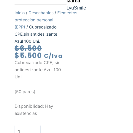
Marca:
LyuSmile
Inicio
/
Desechables
/
Elementos
protección personal
(EPP)
/ Cubrecalzado
CPE,sin antideslizante
Azul 100 Uni.
El
El
$
6.500
precio
precio
$
5.500
C/Iva
original
actual
Cubrecalzado CPE, sin
era:
es:
antideslizante Azul 100
$6.500.
$5.500.
Uni
(50 pares)
Cubrecalzado
Disponibilidad:
Hay
CPE,sin
existencias
antideslizante
Azul