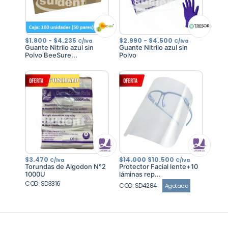
Rango
Rango
$
1.800
-
$
4.235
$
2.990
-
$
4.500
C/Iva
C/Iva
de
de
Guante Nitrilo azul sin
Guante Nitrilo azul sin
precios:
precios:
Polvo BeeSure...
Polvo
desde
desde
$1.800
$2.990
hasta
hasta
$4.235
$4.500
El
El
$
3.470
$
14.000
$
10.500
C/Iva
C/Iva
precio
precio
Torundas de Algodon N°2
Protector Facial lente+10
original
actual
1000U
láminas rep...
era:
es:
COD: SD3316
$14.000.
$10.500.
COD: SD4284
Agotado