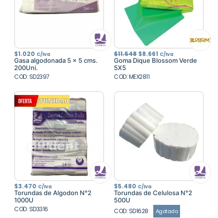
El
El
$
1.020
$
11.548
$
8.661
C/Iva
C/Iva
precio
precio
Gasa algodonada 5 x 5 cms.
Goma Dique Blossom Verde
original
actual
200Uni.
5X5
era:
es:
COD: SD2397
COD: MEX2811
$11.548.
$8.661.
$
3.470
$
5.480
C/Iva
C/Iva
Torundas de Algodon N°2
Torundas de Celulosa N°2
1000U
500U
COD: SD3316
COD: SD1628
Agotado