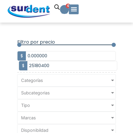
Ir
Carrito
0
al
contenido
Solicitud Cotización
Soporte Técnico
Info y contacto
Filtro por precio
$
$
Categorías
Subcategorias
Tipo
Marcas
Disponibildad