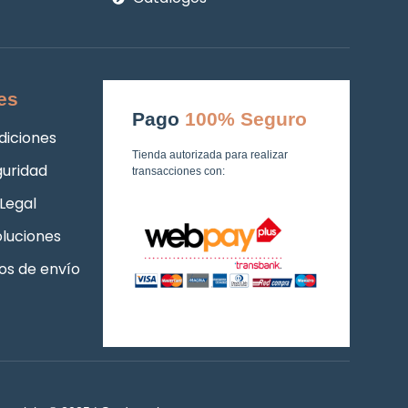
es
Pago
100% Seguro
diciones
Tienda autorizada para realizar
guridad
transacciones con:
Legal
luciones
os de envío