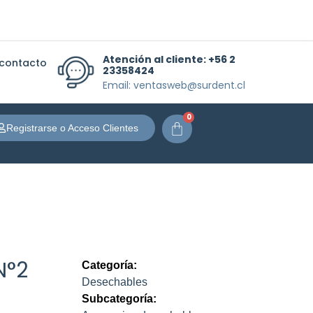
Atención al cliente:
+56 2
 contacto
23358424
Email: ventasweb@surdent.cl
0
Carrito
Registrarse o Acceso Clientes
N°2
Categoría:
Desechables
Subcategoría: