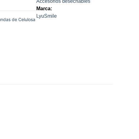
Accesorios desechables
Marca:
LyuSmile
undas de Celulosa