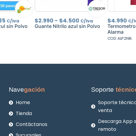
Rango
Rango
35
$
2.990
-
$
4.500
$
4.990
C/Iva
C/Iva
C/I
de
de
zul sin Polvo
Guante Nitrilo azul sin Polvo
Termometro D
precios:
precios:
Alarma
desde
desde
COD: ALP2196
$1.800
$2.990
hasta
hasta
$4.235
$4.500
Nave
gación
Soporte
técnic
Home
Soporte técnico
venta
Tienda
Descarga App 
Contáctanos
remoto
Sucursales