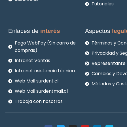
Tutoriales
Enlaces de
interés
Aspectos
legal
Pago WebPay (Sin carro de
Términos y Con
compras)
Privacidad y Se
Intranet Ventas
Representante 
Intranet asistencia técnica
Cambios y Devo
Web Mail surdent.cl
Métodos y Cost
Web Mail surdentmail.cl
Trabaja con nosotros
F
T
I
Y
L
V