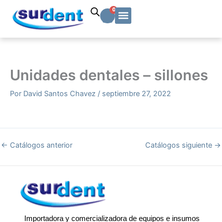
Ir
Carrito
0
al
contenido
Solicitud Cotización
Soporte Técnico
Info y contacto
Unidades dentales – sillones
Por
David Santos Chavez
/
septiembre 27, 2022
←
Catálogos anterior
Catálogos siguiente
→
Importadora y comercializadora de equipos e insumos