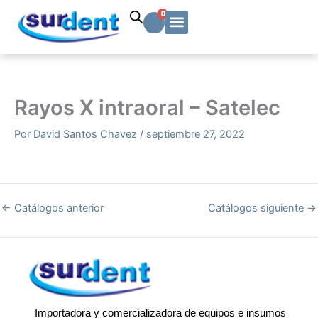
Ir
Carrito
0
al
contenido
Solicitud Cotización
Soporte Técnico
Info y contacto
Rayos X intraoral – Satelec
Por
David Santos Chavez
/
septiembre 27, 2022
←
Catálogos anterior
Catálogos siguiente
→
Importadora y comercializadora de equipos e insumos