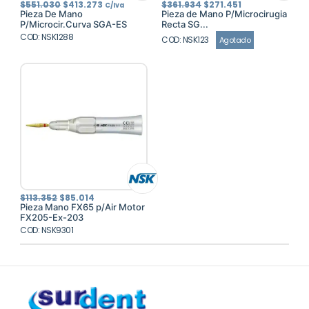
El
El
El
El
$
551.030
$
413.273
$
361.934
$
271.451
C/Iva
precio
precio
precio
precio
Pieza De Mano
Pieza de Mano P/Microcirugia
original
actual
original
actual
P/Microcir.Curva SGA-ES
Recta SG...
era:
es:
era:
es:
COD: NSK1288
$551.030.
$413.273.
$361.934.
$271.451.
COD: NSK123
Agotado
El
El
$
113.352
$
85.014
precio
precio
Pieza Mano FX65 p/Air Motor
original
actual
FX205-Ex-203
era:
es:
COD: NSK9301
$113.352.
$85.014.