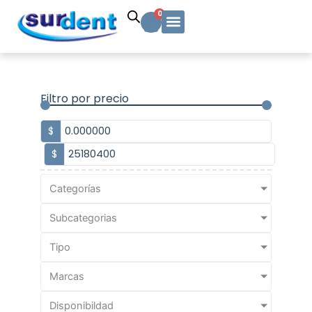
Ir
Carrito
0
al
contenido
Solicitud Cotización
Soporte Técnico
Info y contacto
Filtro por precio
$
$
Categorías
Subcategorias
Tipo
Marcas
Disponibildad