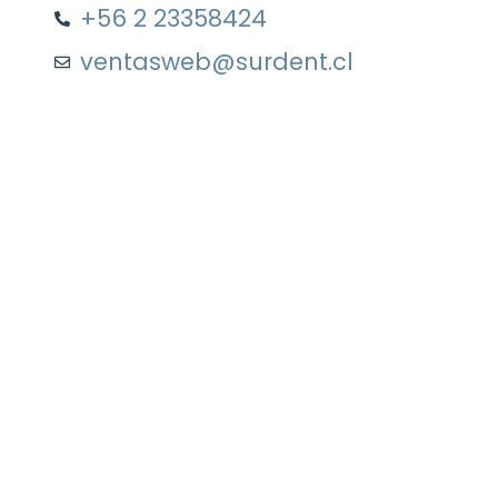
+56 2 23358424
ventasweb@surdent.cl