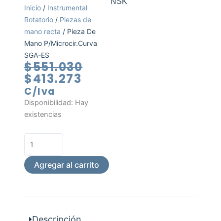
NSK
Inicio
/
Instrumental
Rotatorio
/
Piezas de
mano recta
/ Pieza De
Mano P/Microcir.Curva
SGA-ES
El
El
$
551.030
precio
precio
$
413.273
actual
original
C/Iva
es:
era:
Pieza
Disponibilidad:
Hay
$413.273.
$551.030.
De
existencias
Mano
P/Microcir.Curva
SGA-
ES
Agregar al carrito
cantidad
Descripción