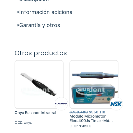
Información adicional
Garantía y otros
Otros productos
El
El
$
733.480
$
550.110
Onyx Escaner Intraoral
precio
precio
Modulo Micromotor
original
actual
Elec.400Js Timax-Md...
COD: onyx
era:
es:
COD: NSK583
$733.480.
$550.110.