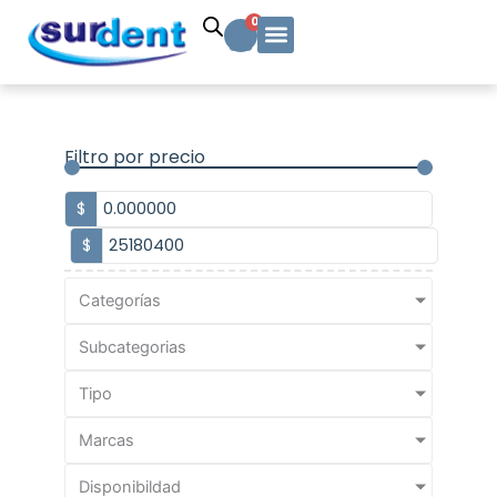
Ir
Carrito
0
al
contenido
Solicitud Cotización
Soporte Técnico
Info y contacto
Filtro por precio
$
$
Categorías
Subcategorias
Tipo
Marcas
Disponibildad