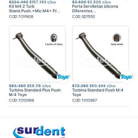
El
El
El
El
$
224.490
$
157.143
$
3.600
$
2.520
C/Iva
C/Iva
precio
precio
precio
precio
Kit M4 2 Turb
Porta Servilletas silicona
original
actual
original
actual
Stand.Push.+Mic M4+ P/...
Diferentes...
era:
es:
era:
es:
COD: TOY1608
$224.490.
$157.143.
COD: SD7553
$3.600.
$2.520.
El
El
El
El
$
84.450
$
59.115
$
72.380
$
50.666
C/Iva
C/Iva
precio
precio
precio
precio
Turbina Standard Plus Push
Turbina Standard Push M:4
original
actual
original
actual
M:4 Toye
Toye
era:
es:
era:
es:
COD: TOY2998
$84.450.
$59.115.
COD: TOY2997
$72.380.
$50.666.