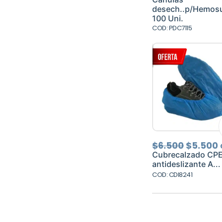
origina
a
desech..p/Hemos
era:
e
100 Uni.
$4.200.
$
COD: PDC7115
El
E
$
6.500
$
5.500
precio
Cubrecalzado CPE
original
antideslizante A...
era:
COD: CDI8241
$6.500.