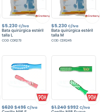
$
5.230
$
5.230
C/Iva
C/Iva
Bata quirúrgica estéril
Bata quirúrgica estéril
talla L
talla M
COD: CDI1273
COD: CDI1245
.
El
El
El
El
$
620
$
496
$
1.240
$
992
C/Iva
C/Iva
precio
precio
precio
precio
Cepillo Nº6 S.
Cepillo Nº8 Suave