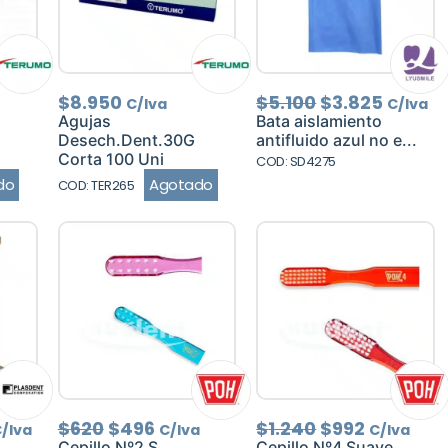
El
El
$
8.950
$
5.100
$
3.825
C/Iva
C/Iva
precio
precio
Agujas
Bata aislamiento
original
actual
Desech.Dent.30G
antifluido azul no e...
era:
es:
Corta 100 Uni
COD: SD4275
$5.100.
$3.825
do
Agotado
COD: TER265
l
El
El
El
El
$
620
$
496
$
1.240
$
992
/Iva
C/Iva
C/Iva
recio
precio
precio
precio
precio
Cepillo Nº2 S.
Cepillo Nº4 Suave