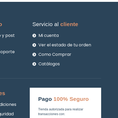
o
Servicio al
cliente
 y post
Mi cuenta
Ver el estado de tu orden
soporte
Como Comprar
Catálogos
es
Pago
100% Seguro
diciones
Tienda autorizada para realizar
guridad
transacciones con: