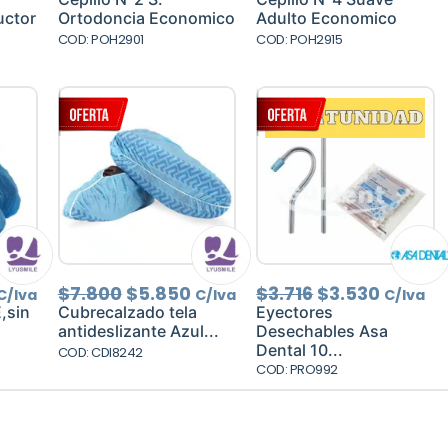
l
ctual
original
actual
original
actual
uctor
Ortodoncia Economico
Adulto Economico
s:
era:
es:
era:
es:
COD: POH2901
COD: POH2915
3.150.
$620.
$496.
$1.240.
$992.
l
El
El
El
El
$
7.800
$
5.850
$
3.716
$
3.530
C/Iva
C/Iva
C/Iva
precio
precio
precio
precio
precio
,sin
Cubrecalzado tela
Eyectores
actual
original
actual
original
actual
antideslizante Azul...
Desechables Asa
es:
era:
es:
era:
es:
Dental 10...
COD: CDI8242
$5.500.
$7.800.
$5.850.
$3.716.
$3.530.
COD: PRO992