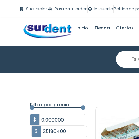
Ir
Sucursales
Rastrea tu orden
Mi cuenta
Politica de 
al
contenido
Inicio
Tienda
Ofertas
Búsqueda
de
producto
Filtro por precio
$
$