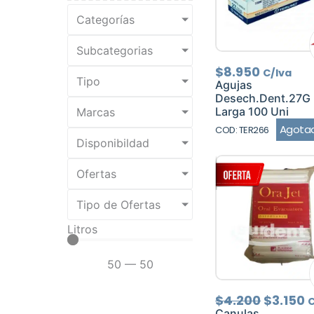
Categorías
Subcategorias
$
8.950
C/Iva
Tipo
Agujas
Desech.Dent.27G
Larga 100 Uni
Marcas
Agota
COD: TER266
Disponibildad
Ofertas
Tipo de Ofertas
Litros
50
—
50
El
E
$
4.200
$
3.150
C
precio
p
Canulas