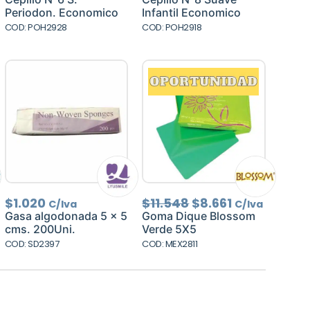
original
actual
original
actual
Periodon. Economico
Infantil Economico
era:
es:
era:
es:
COD: POH2928
COD: POH2918
$620.
$496.
$1.240.
$992.
El
El
$
1.020
$
11.548
$
8.661
C/Iva
C/Iva
precio
precio
Gasa algodonada 5 x 5
Goma Dique Blossom
original
actual
cms. 200Uni.
Verde 5X5
era:
es:
COD: SD2397
COD: MEX2811
$11.548.
$8.661.