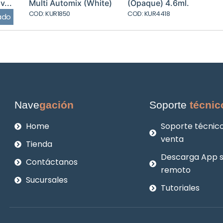
v...
Multi Automix (White)
(Opaque) 4.6ml.
COD: KUR1850
COD: KUR4418
ado
Nave
gación
Soporte
técnic
Home
Soporte técnico
venta
Tienda
Descarga App 
Contáctanos
remoto
Sucursales
Tutoriales