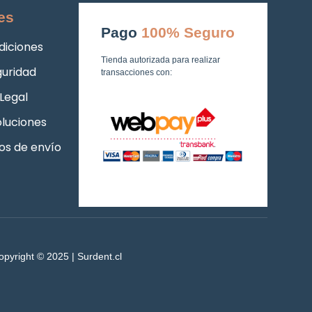
es
Pago
100% Seguro
diciones
Tienda autorizada para realizar
guridad
transacciones con:
Legal
luciones
os de envío
opyright © 2025 | Surdent.cl