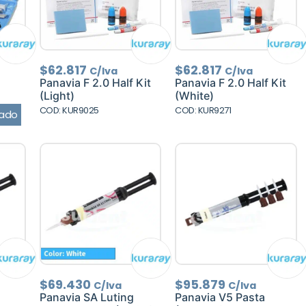
$
62.817
$
62.817
C/Iva
C/Iva
Panavia F 2.0 Half Kit
Panavia F 2.0 Half Kit
(Light)
(White)
COD: KUR9025
COD: KUR9271
ado
$
69.430
$
95.879
C/Iva
C/Iva
Panavia SA Luting
Panavia V5 Pasta