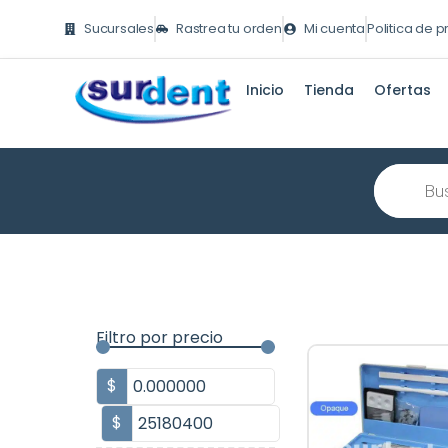
Ir
Sucursales
Rastrea tu orden
Mi cuenta
Politica de 
al
contenido
Inicio
Tienda
Ofertas
Búsqueda
de
producto
Filtro por precio
$
$