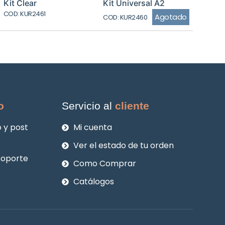
Kit Clear
Kit Universal A2
COD: KUR2461
Agotado
COD: KUR2460
o
Servicio al
cliente
 y post
Mi cuenta
Ver el estado de tu orden
soporte
Como Comprar
Catálogos