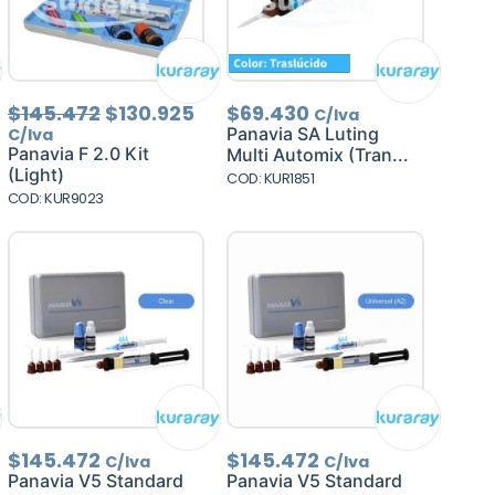
El
El
$
145.472
$
130.925
$
69.430
C/Iva
precio
precio
Panavia SA Luting
C/Iva
original
actual
Panavia F 2.0 Kit
Multi Automix (Tran...
era:
es:
(Light)
COD: KUR1851
$145.472.
$130.925.
COD: KUR9023
$
145.472
$
145.472
C/Iva
C/Iva
Panavia V5 Standard
Panavia V5 Standard