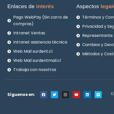
Enlaces de
interés
Aspectos
legal
Pago WebPay (Sin carro de
Términos y Con
compras)
Privacidad y Se
Intranet Ventas
Representante 
Intranet asistencia técnica
Cambios y Devo
Web Mail surdent.cl
Métodos y Cost
Web Mail surdentmail.cl
Trabaja con nosotros
F
T
I
Y
L
V
Síguenos en:
C
a
w
n
o
i
i
c
i
s
u
n
m
e
t
t
t
k
e
b
t
a
u
e
o
o
e
g
b
d
o
r
r
e
i