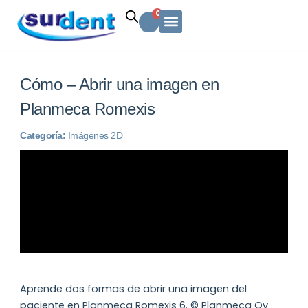
Ir
Carrito
0
al
contenido
Solicitud Cotización
Soporte Técnico
Info y contacto
Cómo – Abrir una imagen en
Planmeca Romexis
Categoría:
Imágenes 2D
Aprende dos formas de abrir una imagen del
paciente en Planmeca Romexis 6. © Planmeca Oy