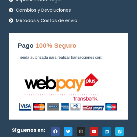
Cambios y Devoluciones
Métodos y Costos de envío
Pago
100% Seguro
Tienda autorizada para realizar transacciones con:
F
T
I
Y
L
V
Síguenos en:
a
w
n
o
i
i