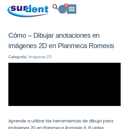
Ir
Carrito
0
al
contenido
Solicitud Cotización
Soporte Técnico
Info y contacto
Cómo – Dibujar anotaciones en
imágenes 2D en Planmeca Romexis
Categoría:
Imágenes 2D
Aprende a utilizar las herramientas de dibujo para
imágenes 2D en Planmeca Romexis 6. El vídeo