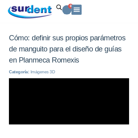
Ir
Carrito
0
al
contenido
Solicitud Cotización
Soporte Técnico
Info y contacto
Cómo: definir sus propios parámetros
de manguito para el diseño de guías
en Planmeca Romexis
Categoría:
Imágenes 3D