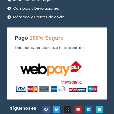
Cambios y Devoluciones
Métodos y Costos de envío
Pago
100% Seguro
Tienda autorizada para realizar transacciones con:
F
T
I
Y
L
V
Síguenos en:
a
w
n
o
i
i