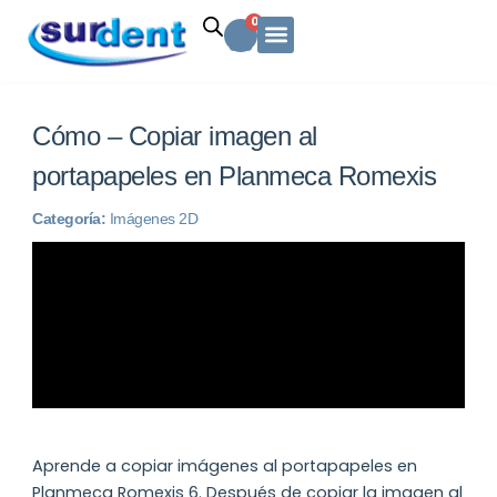
Ir
Carrito
0
al
contenido
Solicitud Cotización
Soporte Técnico
Info y contacto
Cómo – Copiar imagen al
portapapeles en Planmeca Romexis
Categoría:
Imágenes 2D
Aprende a copiar imágenes al portapapeles en
Planmeca Romexis 6. Después de copiar la imagen al