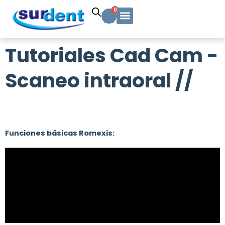
Ir
Carrito
0
al
contenido
Solicitud Cotización
Soporte Técnico
Info y contacto
Tutoriales Cad Cam -
Scaneo intraoral //
Funciones básicas Romexis: