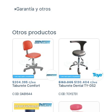
Garantía y otros
Otros productos
El
El
$
204.395
$
163.005
$
130.404
C/Iva
C/Iva
precio
precio
Taburete Comfort
Taburete Dental TY-DS2
original
actual
era:
es:
COD: DAB1644
COD: TOY2731
$163.005.
$130.404.