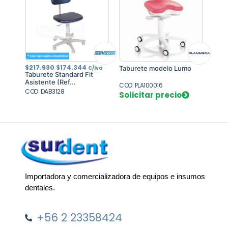
El
El
$
217.930
$
174.344
Taburete modelo Lumo
C/Iva
precio
precio
Taburete Standard Fit
original
actual
Asistente (Ref...
era:
es:
COD: PLA100016
COD: DAB3128
$217.930.
$174.344.
Solicitar precio
Importadora y comercializadora de equipos e insumos
dentales.
+56 2 23358424