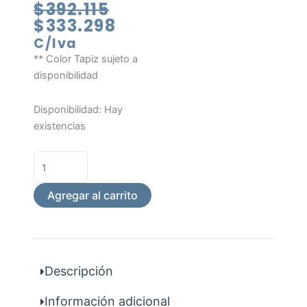
El
El
$
392.115
precio
precio
$
333.298
original
actual
C/Iva
era:
es:
** Color Tapiz sujeto a
$392.115.
$333.298.
disponibilidad
Taburete
Disponibilidad:
Hay
Professional
existencias
Doctor
(Ref.GLX)
cantidad
Agregar al carrito
Descripción
Información adicional