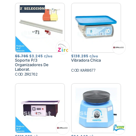
El
El
$
5.795
$
3.245
$
138.285
C/Iva
C/Iva
precio
precio
Soporte P/3
Vibradora Chica
original
actual
Organizadores De
era:
es:
Laborat.
$5.795.
$3.245.
COD: KAR8677
COD: ZIR2762