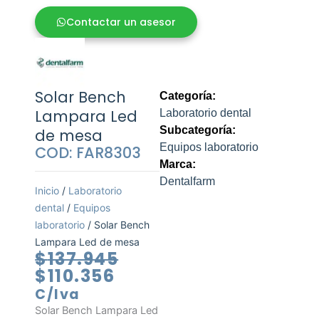
Contactar un asesor
Solar Bench
Categoría:
Lampara Led
Laboratorio dental
Subcategoría:
de mesa
Equipos laboratorio
COD: FAR8303
Marca:
Dentalfarm
Inicio
/
Laboratorio
dental
/
Equipos
laboratorio
/ Solar Bench
Lampara Led de mesa
El
El
$
137.945
precio
precio
$
110.356
actual
original
C/Iva
es:
era:
Solar Bench Lampara Led