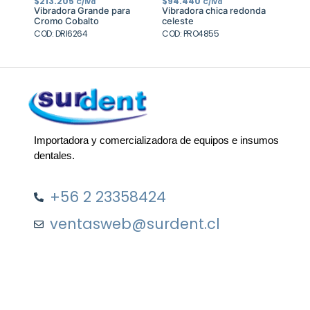
$
213.205
$
94.440
C/Iva
C/Iva
Vibradora Grande para
Vibradora chica redonda
Cromo Cobalto
celeste
COD: DRI6264
COD: PRO4855
Importadora y comercializadora de equipos e insumos
dentales.
+56 2 23358424
ventasweb@surdent.cl