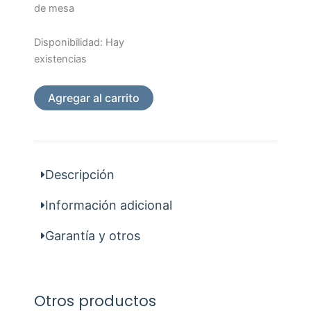
$110.356.
$137.945.
de mesa
Solar
Disponibilidad:
Hay
Bench
existencias
Lampara
Led
Agregar al carrito
de
mesa
cantidad
Descripción
Información adicional
Garantía y otros
Otros productos