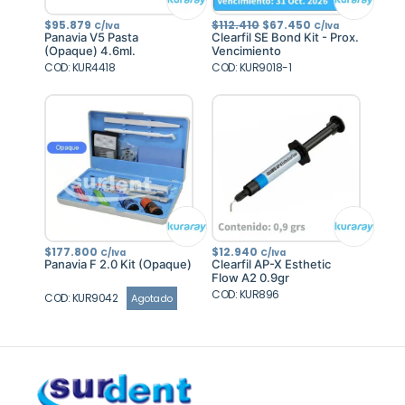
El
El
$
95.879
$
112.410
$
67.450
C/Iva
C/Iva
precio
precio
Panavia V5 Pasta
Clearfil SE Bond Kit - Prox.
original
actual
(Opaque) 4.6ml.
Vencimiento
era:
es:
COD: KUR4418
COD: KUR9018-1
$112.410.
$67.450.
$
177.800
$
12.940
C/Iva
C/Iva
Panavia F 2.0 Kit (Opaque)
Clearfil AP-X Esthetic
Flow A2 0.9gr
COD: KUR896
COD: KUR9042
Agotado