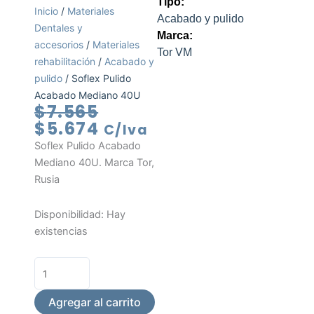
Tipo:
Inicio
/
Materiales
Acabado y pulido
Dentales y
Marca:
accesorios
/
Materiales
Tor VM
rehabilitación
/
Acabado y
pulido
/ Soflex Pulido
Acabado Mediano 40U
El
El
$
7.565
precio
precio
$
5.674
C/Iva
original
actual
Soflex Pulido Acabado
era:
es:
Mediano 40U. Marca Tor,
$7.565.
$5.674.
Rusia
Soflex
Disponibilidad:
Hay
Pulido
existencias
Acabado
Mediano
40U
cantidad
Agregar al carrito