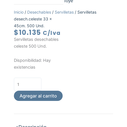
Toye
Inicio
/
Desechables
/
Servilletas
/ Servilletas
desech.celeste 33 x
45cm. 500 Und.
$
10.135
C/Iva
Servilletas desechables
celeste 500 Und.
Servilletas
Disponibilidad:
Hay
desech.celeste
existencias
33
x
45cm.
500
Agregar al carrito
Und.
cantidad