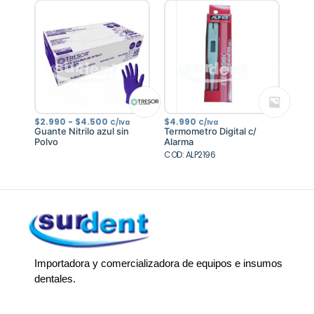
$4.235
Rango
$
2.990
-
$
4.500
$
4.990
C/Iva
C/Iva
de
Guante Nitrilo azul sin
Termometro Digital c/
precios:
Polvo
Alarma
desde
$2.990
COD: ALP2196
hasta
$4.500
Importadora y comercializadora de equipos e insumos
dentales.