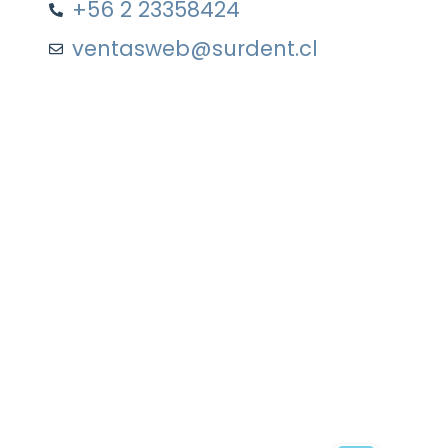
+56 2 23358424
ventasweb@surdent.cl