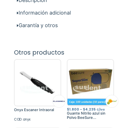
Descripción
Información adicional
Garantía y otros
Otros productos
Rango
$
1.800
-
$
4.235
Onyx Escaner Intraoral
C/Iva
de
Guante Nitrilo azul sin
precios:
Polvo BeeSure...
COD: onyx
desde
$1.800
hasta