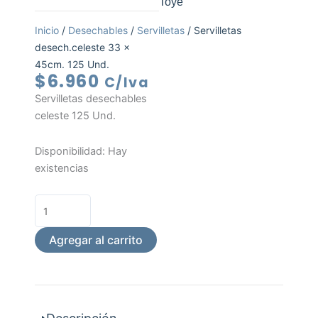
Toye
Inicio
/
Desechables
/
Servilletas
/ Servilletas
desech.celeste 33 x
45cm. 125 Und.
$
6.960
C/Iva
Servilletas desechables
celeste 125 Und.
Servilletas
Disponibilidad:
Hay
desech.celeste
existencias
33
x
45cm.
125
Agregar al carrito
Und.
cantidad