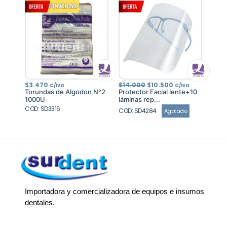
$4.235
$4.500
El
El
$
3.470
$
14.000
$
10.500
C/Iva
C/Iva
precio
precio
Torundas de Algodon N°2
Protector Facial lente+10
original
actual
1000U
láminas rep...
era:
es:
COD: SD3316
$14.000.
$10.500.
COD: SD4284
Agotado
Importadora y comercializadora de equipos e insumos
dentales.