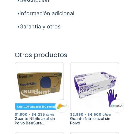
Descripción
Información adicional
Garantía y otros
Otros productos
Rango
Rango
$
1.800
-
$
4.235
$
2.990
-
$
4.500
C/Iva
C/Iva
de
de
Guante Nitrilo azul sin
Guante Nitrilo azul sin
precios:
precios:
Polvo BeeSure...
Polvo
desde
desde
$1.800
$2.990
hasta
hasta