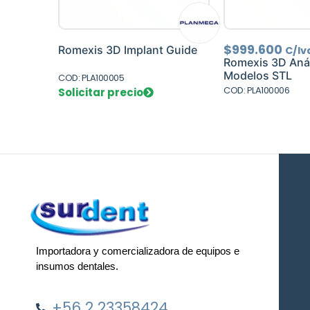
$
999.600
Romexis 3D Implant Guide
C/Iv
Romexis 3D Anál
Modelos STL
COD: PLA100005
COD: PLA100006
Solicitar precio
Importadora y comercializadora de equipos e
insumos dentales.
+56 2 23358424