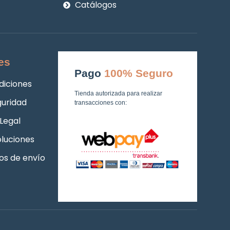
Catálogos
es
Pago
100% Seguro
diciones
Tienda autorizada para realizar
guridad
transacciones con:
Legal
luciones
os de envío