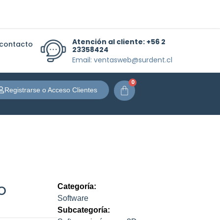
Atención al cliente:
+56 2
 contacto
23358424
Email: ventasweb@surdent.cl
0
Carrito
Registrarse o Acceso Clientes
o
Categoría:
Software
Subcategoría: