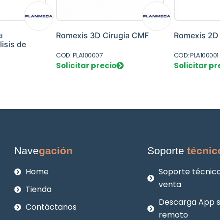
Romexis 3D Cirugía CMF
Romexis 2D
a
isis de
COD: PLA100007
COD: PLA100001
Solicitar precio
Solicitar pr
Nave
gación
Soporte
técnic
Home
Soporte técnico
venta
Tienda
Descarga App 
Contáctanos
remoto