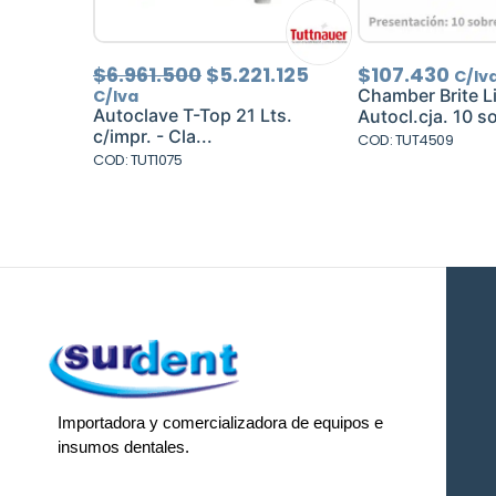
El
El
$
6.961.500
$
5.221.125
$
107.430
C/Iv
precio
precio
Chamber Brite L
C/Iva
original
actual
Autoclave T-Top 21 Lts.
Autocl.cja. 10 so
era:
es:
c/impr. - Cla...
COD: TUT4509
$6.961.500.
$5.221.125.
COD: TUT1075
Importadora y comercializadora de equipos e
insumos dentales.