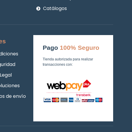
Catálogos
es
Pago
100% Seguro
diciones
Tienda autorizada para realizar
guridad
transacciones con:
Legal
luciones
os de envío