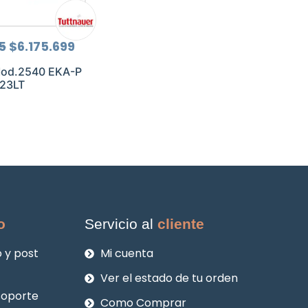
El
El
5
$
6.175.699
precio
precio
original
actual
Mod.2540 EKA-P
era:
es:
 23LT
$8.234.265.
$6.175.699.
o
Servicio al
cliente
 y post
Mi cuenta
Ver el estado de tu orden
soporte
Como Comprar