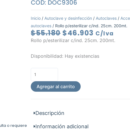
COD: DOC9306
Inicio
/
Autoclave y desinfección
/
Autoclaves
/
Acce
autoclaves
/ Rollo p/esterilizar c/ind. 25cm. 200mt.
El
El
$
55.180
$
46.903
C/Iva
precio
precio
Rollo p/esterilizar c/ind. 25cm. 200mt.
original
actual
era:
es:
Rollo
Disponibilidad:
Hay existencias
$55.180.
$46.903.
p/esterilizar
c/ind.
25cm.
200mt.
Agregar al carrito
cantidad
Descripción
ulta o requiere
Información adicional