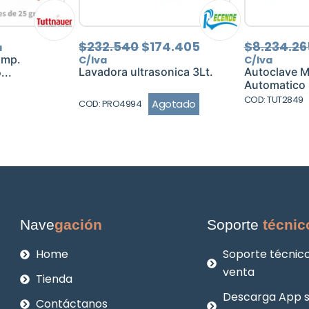
El
El
$
232.540
$
174.405
$
8.234.26
a
precio
precio
imp.
C/Iva
C/Iva
original
actual
Lavadora ultrasonica 3Lt.
Autoclave 
...
era:
es:
Automatico
$232.540.
$174.405.
COD: TUT2849
Agotado
COD: PRO4994
Nave
gación
Soporte
técnic
Home
Soporte técnico
venta
Tienda
Descarga App 
Contáctanos