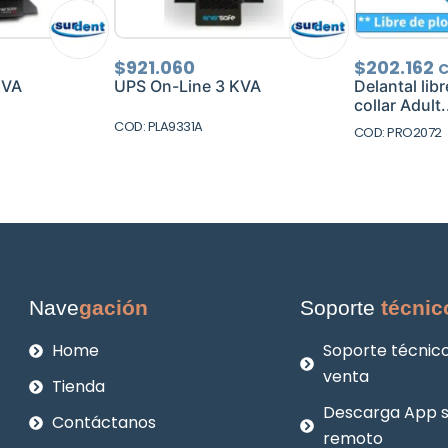
$
921.060
$
202.162
C
KVA
UPS On-Line 3 KVA
Delantal lib
collar Adult.
COD: PLA9331A
COD: PRO2072
Nave
gación
Soporte
técnic
Home
Soporte técnico
venta
Tienda
Descarga App 
Contáctanos
remoto