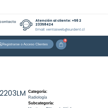
Atención al cliente:
+56 2
 contacto
23358424
Email: ventasweb@surdent.cl
0
Carrito
Registrarse o Acceso Clientes
 2203LM
Categoría:
Radiología
Subcategoría: