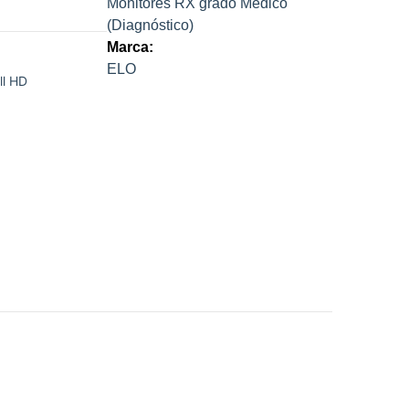
Monitores RX grado Médico
(Diagnóstico)
Marca:
ELO
ll HD