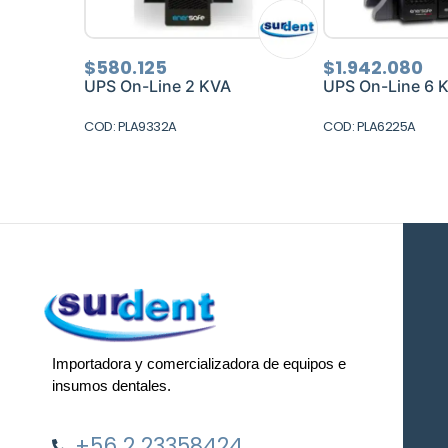
$
580.125
$
1.942.080
UPS On-Line 2 KVA
UPS On-Line 6 
COD: PLA9332A
COD: PLA6225A
Importadora y comercializadora de equipos e
insumos dentales.
+56 2 23358424