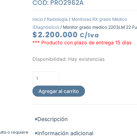
COD: PRO2962A
Inicio
/
Radiología
/
Monitores RX grado Médico
(Diagnóstico)
/ Monitor grado medico 2203LM 22 Fu
$
2.200.000
C/Iva
*** Producto con plazo de entrega 15 días
Monitor
Disponibilidad:
Hay existencias
grado
medico
2203LM
22
Agregar al carrito
Full
HD
cantidad
Descripción
ulta o requiere
Información adicional