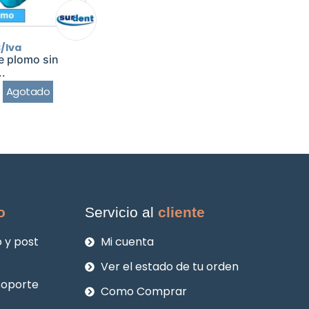
/Iva
re plomo sin
..
Agotado
o
Servicio al
cliente
 y post
Mi cuenta
Ver el estado de tu orden
soporte
Como Comprar