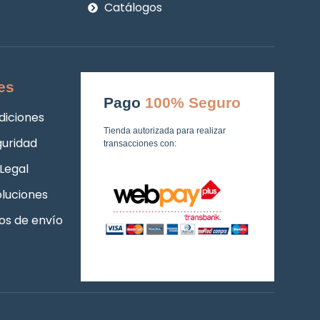
Catálogos
es
Pago
100% Seguro
diciones
Tienda autorizada para realizar
guridad
transacciones con:
Legal
luciones
os de envío