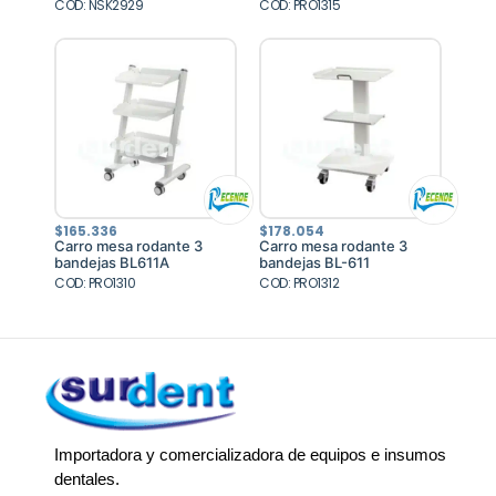
COD: NSK2929
$2.949.535.
$2.654.582.
COD: PRO1315
$
165.336
$
178.054
Carro mesa rodante 3
Carro mesa rodante 3
bandejas BL611A
bandejas BL-611
COD: PRO1310
COD: PRO1312
Importadora y comercializadora de equipos e insumos
dentales.