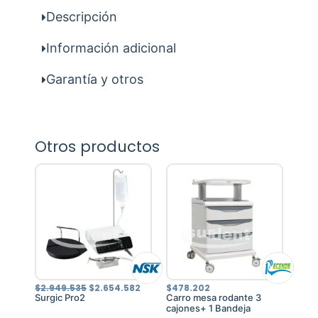
Descripción
Información adicional
Garantía y otros
Otros productos
El
El
$
2.949.535
$
2.654.582
$
478.202
precio
precio
Surgic Pro2
Carro mesa rodante 3
original
actual
cajones+ 1 Bandeja
era:
es: