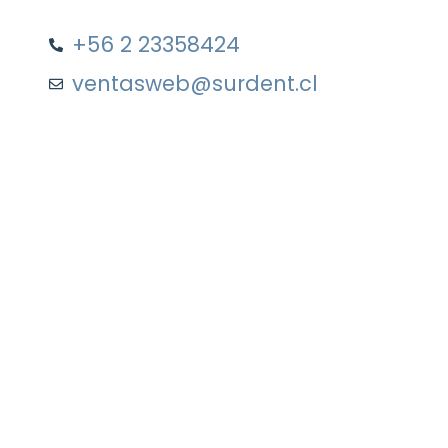
+56 2 23358424
ventasweb@surdent.cl