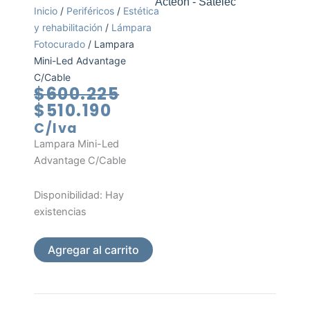
Acteon - Satelec
Inicio
/
Periféricos
/
Estética
y rehabilitación
/
Lámpara
Fotocurado
/ Lampara
Mini-Led Advantage
C/Cable
El
El
$
600.225
precio
precio
$
510.190
actual
original
C/Iva
es:
era:
Lampara Mini-Led
$510.190.
$600.225.
Advantage C/Cable
Lampara
Disponibilidad:
Hay
Mini-
existencias
Led
Advantage
Agregar al carrito
C/Cable
cantidad