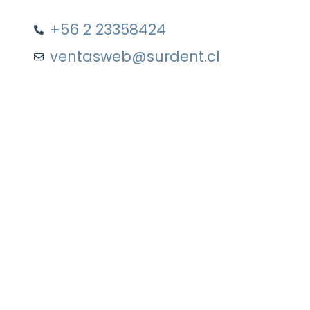
+56 2 23358424
ventasweb@surdent.cl