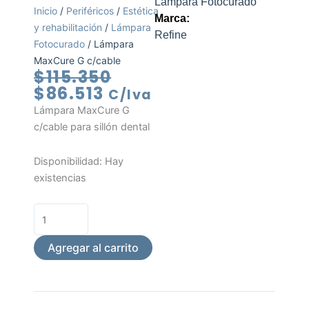
Lámpara Fotocurado
Inicio
/
Periféricos
/
Estética
Marca:
y rehabilitación
/
Lámpara
Refine
Fotocurado
/ Lámpara
MaxCure G c/cable
El
El
$
115.350
precio
precio
$
86.513
C/Iva
actual
original
Lámpara MaxCure G
es:
era:
c/cable para sillón dental
$86.513.
$115.350.
Lámpara
Disponibilidad:
Hay
MaxCure
existencias
G
c/cable
cantidad
Agregar al carrito