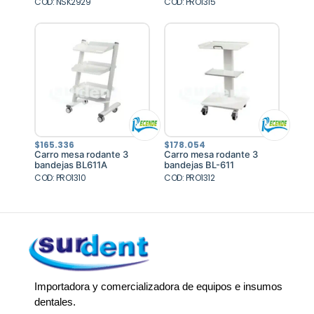
COD: NSK2929
$2.949.535.
$2.654.582.
COD: PRO1315
$
165.336
$
178.054
Carro mesa rodante 3
Carro mesa rodante 3
bandejas BL611A
bandejas BL-611
COD: PRO1310
COD: PRO1312
Importadora y comercializadora de equipos e insumos
dentales.