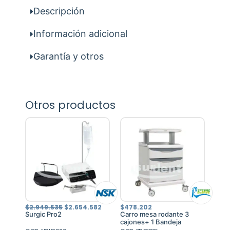
Descripción
Información adicional
Garantía y otros
Otros productos
El
El
$
2.949.535
$
2.654.582
$
478.202
precio
precio
Surgic Pro2
Carro mesa rodante 3
original
actual
cajones+ 1 Bandeja
era:
es: