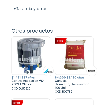
Garantía y otros
Otros productos
El
El
$
1.461.597
$
4.200
$
3.150
C/Iva
C/Iva
precio
precio
Central Aspiracion VS-
Canulas
original
actual
250S 1 Clinica
desech..p/Hemosuctor
era:
es:
100 Uni.
COD: DUR7226
$4.200.
$3.150.
COD: PDC7115