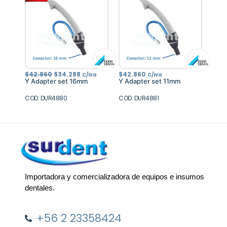
El
El
$
42.860
$
34.288
$
42.860
C/Iva
C/Iva
precio
precio
Y Adapter set 16mm
Y Adapter set 11mm
original
actual
era:
es:
COD: DUR4880
$42.860.
$34.288.
COD: DUR4881
Importadora y comercializadora de equipos e insumos
dentales.
+56 2 23358424