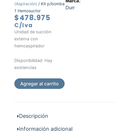
Marca:
(Aspiración)
/ Kit p/bomba
Durr
1 Hemosuctor
$
478.975
C/Iva
Unidad de succión
externa con
hemoaspirador
Kit
Disponibilidad:
Hay
p/bomba
existencias
1
Hemosuctor
Agregar al carrito
cantidad
Descripción
Información adicional