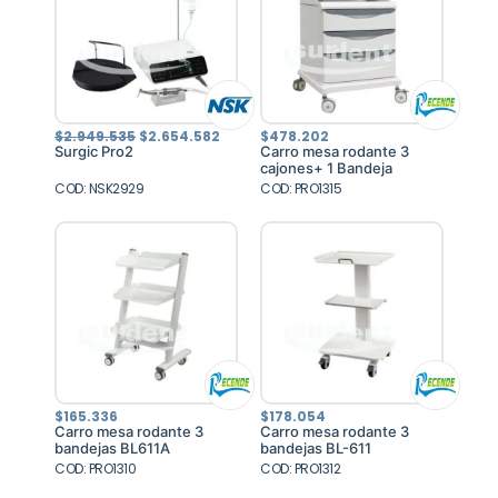
El
El
$
2.949.535
$
2.654.582
$
478.202
precio
precio
Surgic Pro2
Carro mesa rodante 3
original
actual
cajones+ 1 Bandeja
era:
es:
COD: NSK2929
$2.949.535.
$2.654.582.
COD: PRO1315
$
165.336
$
178.054
Carro mesa rodante 3
Carro mesa rodante 3
bandejas BL611A
bandejas BL-611
COD: PRO1310
COD: PRO1312