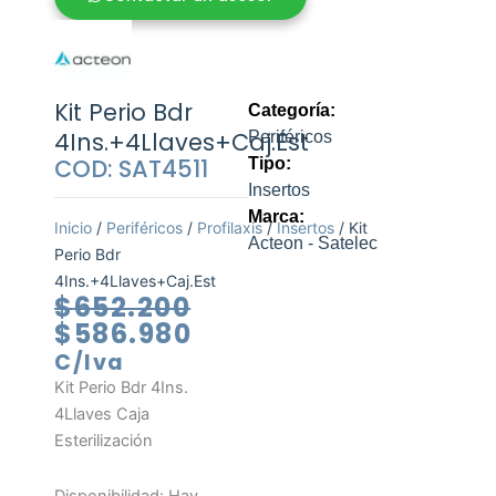
Kit Perio Bdr
Categoría:
4Ins.+4Llaves+Caj.Est
Periféricos
COD: SAT4511
Tipo:
Insertos
Marca:
Inicio
/
Periféricos
/
Profilaxis
/
Insertos
/ Kit
Acteon - Satelec
Perio Bdr
4Ins.+4Llaves+Caj.Est
El
El
$
652.200
precio
precio
$
586.980
original
actual
C/Iva
era:
es:
Kit Perio Bdr 4Ins.
$652.200.
$586.980.
4Llaves Caja
Esterilización
Kit
Disponibilidad:
Hay