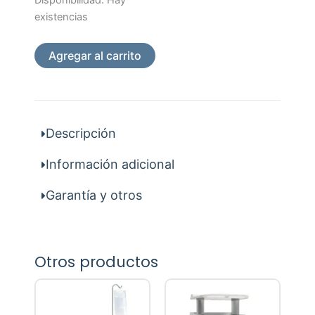
Perio
existencias
Bdr
4Ins.+4Llaves+Caj.Est
Agregar al carrito
cantidad
Descripción
Información adicional
Garantía y otros
Otros productos