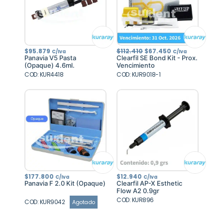
El
El
$
95.879
$
112.410
$
67.450
C/Iva
C/Iva
precio
precio
Panavia V5 Pasta
Clearfil SE Bond Kit - Prox.
original
actual
(Opaque) 4.6ml.
Vencimiento
era:
es:
COD: KUR4418
COD: KUR9018-1
$112.410.
$67.450.
$
177.800
$
12.940
C/Iva
C/Iva
Panavia F 2.0 Kit (Opaque)
Clearfil AP-X Esthetic
Flow A2 0.9gr
COD: KUR896
COD: KUR9042
Agotado