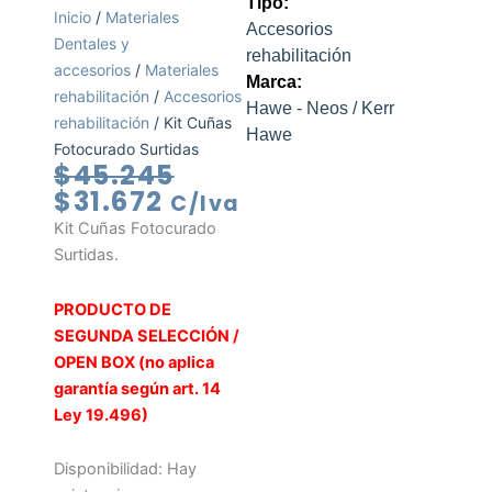
Tipo:
Inicio
/
Materiales
Accesorios
Dentales y
rehabilitación
accesorios
/
Materiales
Marca:
rehabilitación
/
Accesorios
Hawe - Neos / Kerr
rehabilitación
/ Kit Cuñas
Hawe
Fotocurado Surtidas
El
El
$
45.245
precio
precio
$
31.672
C/Iva
actual
original
Kit Cuñas Fotocurado
es:
era:
Surtidas.
$31.672.
$45.245.
PRODUCTO DE
SEGUNDA SELECCIÓN /
OPEN BOX (no aplica
garantía según art. 14
Ley 19.496)
Kit
Disponibilidad:
Hay