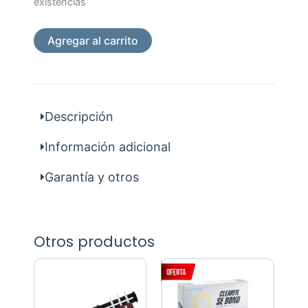
Cuñas
existencias
Fotocurado
Surtidas
Agregar al carrito
cantidad
Descripción
Información adicional
Garantía y otros
Otros productos