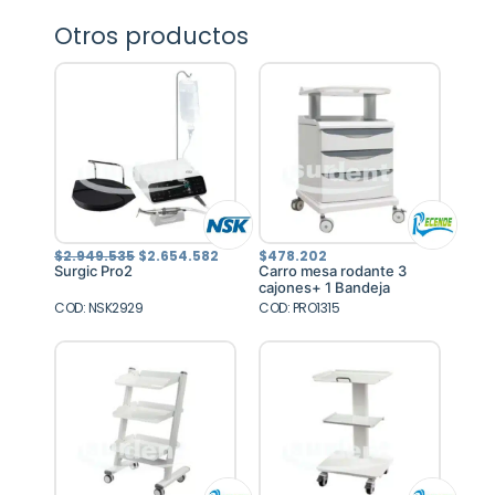
Otros productos
El
El
$
2.949.535
$
2.654.582
$
478.202
precio
precio
Surgic Pro2
Carro mesa rodante 3
original
actual
cajones+ 1 Bandeja
era:
es:
COD: NSK2929
$2.949.535.
$2.654.582.
COD: PRO1315