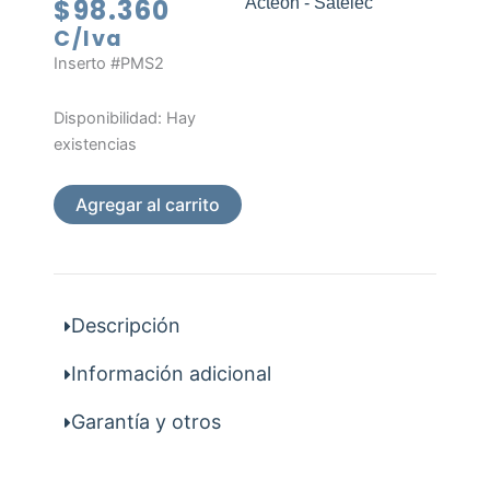
$
98.360
Acteon - Satelec
C/Iva
Inserto #PMS2
Inserto
Disponibilidad:
Hay
#PMS2
existencias
cantidad
Agregar al carrito
Descripción
Información adicional
Garantía y otros