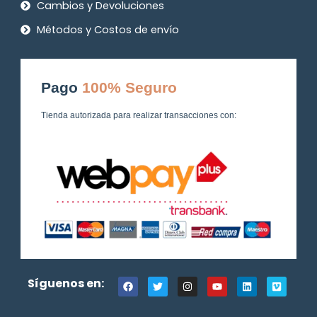
Cambios y Devoluciones
Métodos y Costos de envío
Pago
100% Seguro
Tienda autorizada para realizar transacciones con:
F
T
I
Y
L
V
Síguenos en:
a
w
n
o
i
i
c
i
s
u
n
m
e
t
t
t
k
e