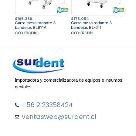
$
165.336
$
178.054
Carro mesa rodante 3
Carro mesa rodante 3
bandejas BL611A
bandejas BL-611
COD: PRO1310
COD: PRO1312
Importadora y comercializadora de equipos e insumos
dentales.
+56 2 23358424
ventasweb@surdent.cl