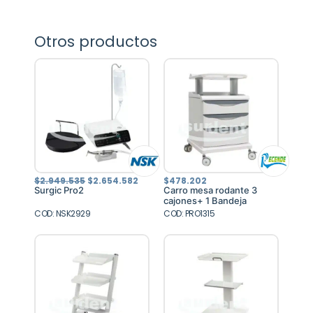
Otros productos
El
El
$
2.949.535
$
2.654.582
$
478.202
precio
precio
Surgic Pro2
Carro mesa rodante 3
original
actual
cajones+ 1 Bandeja
era:
es:
COD: NSK2929
$2.949.535.
$2.654.582.
COD: PRO1315