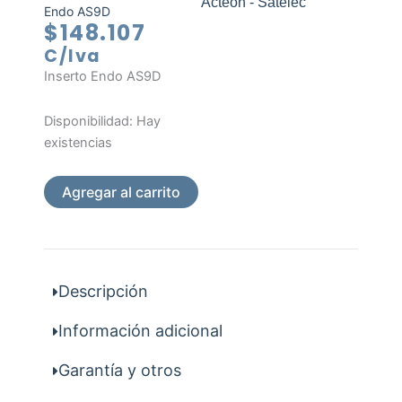
Acteon - Satelec
Endo AS9D
$
148.107
C/Iva
Inserto Endo AS9D
Inserto
Disponibilidad:
Hay
Endo
existencias
AS9D
cantidad
Agregar al carrito
Descripción
Información adicional
Garantía y otros