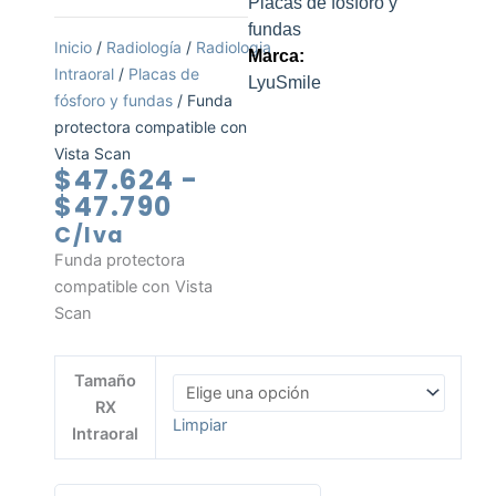
Placas de fósforo y
fundas
Inicio
/
Radiología
/
Radiologia
Marca:
Intraoral
/
Placas de
LyuSmile
fósforo y fundas
/ Funda
protectora compatible con
Vista Scan
Rango
$
47.624
-
de
$
47.790
precios:
C/Iva
desde
Funda protectora
$47.624
compatible con Vista
hasta
Scan
$47.790
Funda
Tamaño
protectora
RX
compatible
Limpiar
Intraoral
con
Vista