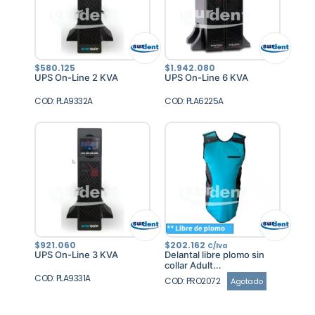
$
580.125
$
1.942.080
UPS On-Line 2 KVA
UPS On-Line 6 KVA
COD: PLA9332A
COD: PLA6225A
$
921.060
$
202.162
C/Iva
UPS On-Line 3 KVA
Delantal libre plomo sin
collar Adult...
COD: PLA9331A
COD: PRO2072
Agotado