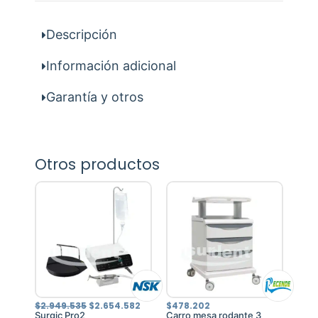
Descripción
Información adicional
Garantía y otros
Otros productos
El
El
$
2.949.535
$
2.654.582
$
478.202
precio
precio
Surgic Pro2
Carro mesa rodante 3