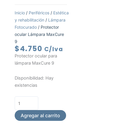
Inicio
/
Periféricos
/
Estética
y rehabilitación
/
Lámpara
Fotocurado
/ Protector
ocular Lámpara MaxCure
9
$
4.750
C/Iva
Protector ocular para
lámpara MaxCure 9
Protector
Disponibilidad:
Hay
ocular
existencias
Lámpara
MaxCure
9
cantidad
Agregar al carrito