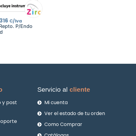
El
316
C/Iva
cio
precio
Repto. P/Endo
ginal
actual
d
:
es:
135.
$2.316.
o
Servicio al
cliente
 y post
Mi cuenta
Ver el estado de tu orden
soporte
Como Comprar
Catálogos