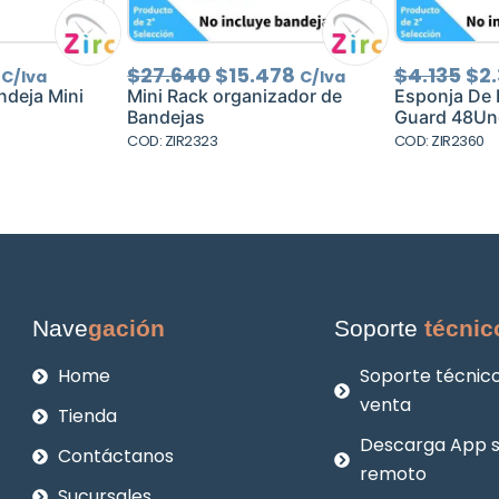
El
El
El
El
$
27.640
$
15.478
$
4.135
$
2.
C/Iva
C/Iva
precio
precio
precio
pre
ndeja Mini
Mini Rack organizador de
Esponja De 
al
actual
original
actual
ori
Bandejas
Guard 48Un
es:
era:
es:
era
COD: ZIR2323
COD: ZIR2360
.
$2.134.
$27.640.
$15.478.
$4.
Nave
gación
Soporte
técnic
Home
Soporte técnico
venta
Tienda
Descarga App 
Contáctanos
remoto
Sucursales