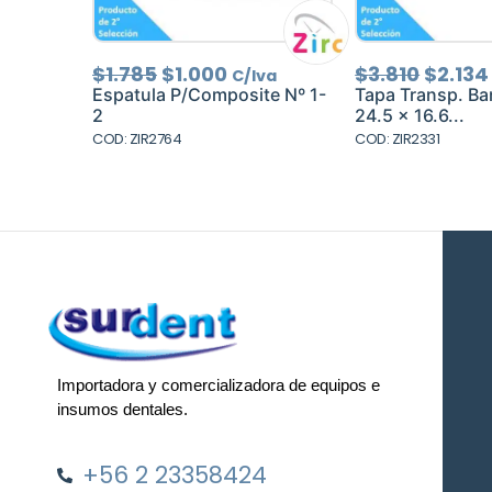
El
El
El
$
1.785
$
1.000
$
3.810
$
2.134
C/Iva
precio
precio
precio
Espatula P/Composite Nº 1-
Tapa Transp. Ba
original
actual
origin
2
24.5 x 16.6...
era:
es:
era:
COD: ZIR2764
COD: ZIR2331
$1.785.
$1.000.
$3.810
Importadora y comercializadora de equipos e
insumos dentales.
+56 2 23358424