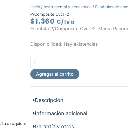
Inicio
/
Instrumental y accesorios
/
Espátulas de com
P/Composite Cvcl -2
$
1.360
C/Iva
Espátula P/Composite Cvcl -2. Marca Panora
Espatula
Disponibilidad:
Hay existencias
P/Composite
Cvcl
-2
cantidad
Agregar al carrito
Descripción
Información adicional
ulta o requiere
Garantía y otros