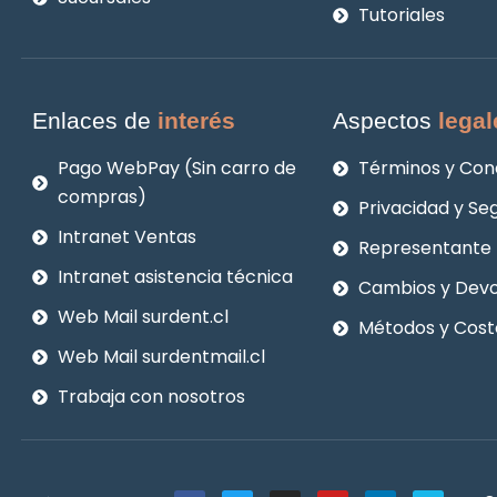
Tutoriales
Enlaces de
interés
Aspectos
legal
Pago WebPay (Sin carro de
Términos y Con
compras)
Privacidad y Se
Intranet Ventas
Representante 
Intranet asistencia técnica
Cambios y Devo
Web Mail surdent.cl
Métodos y Cost
Web Mail surdentmail.cl
Trabaja con nosotros
F
T
I
Y
L
V