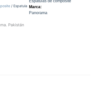
Espátulas de composite
posite
/ Espatula
Marca:
Panorama
ma. Pakistán