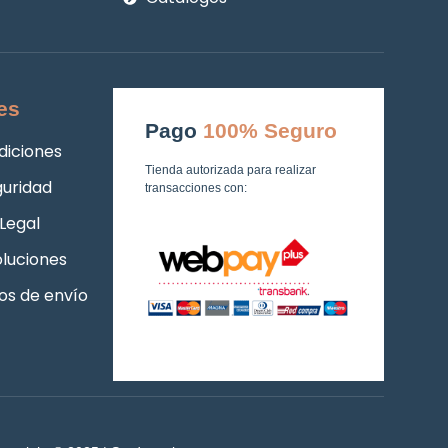
es
Pago
100% Seguro
diciones
Tienda autorizada para realizar
guridad
transacciones con:
Legal
luciones
os de envío