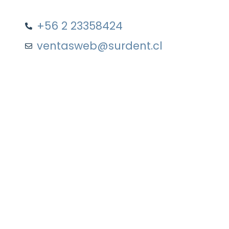
+56 2 23358424
ventasweb@surdent.cl