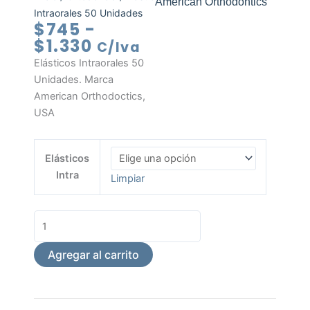
American Orthodontics
Intraorales 50 Unidades
Rango
$
745
-
de
$
1.330
C/Iva
precios:
Elásticos Intraorales 50
desde
Unidades. Marca
$745
American Orthodoctics,
hasta
USA
$1.330
Elásticos
Elásticos
Intraorales
Intra
Limpiar
50
Unidades
cantidad
Agregar al carrito