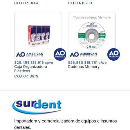
COD: ORT8664
$189.900.
$132.930.
COD: ORT8708
$4.410.
$3.087.
El
El
El
El
$
28.455
$
19.919
$
26.830
$
18.781
C/Iva
C/Iva
precio
precio
precio
precio
Caja Organizadora
Cadenas Memory
original
actual
original
actual
Elásticos
era:
es:
era:
es:
COD: ORT8879
$28.455.
$19.919.
$26.830.
$18.781.
Importadora y comercializadora de equipos e insumos
dentales.