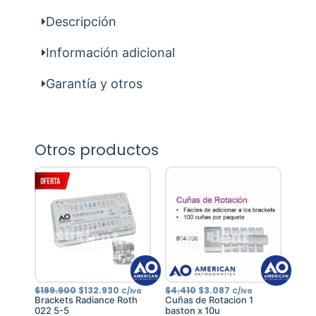
Descripción
Información adicional
Garantía y otros
Otros productos
El
El
El
El
$
189.900
$
132.930
$
4.410
$
3.087
C/Iva
C/Iva
precio
precio
precio
precio
Brackets Radiance Roth
Cuñas de Rotacion 1
original
actual
original
actual
022 5-5
baston x 10u
era:
es:
era:
es: