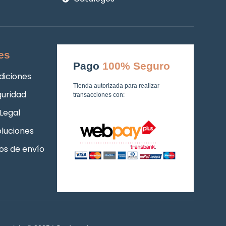
es
Pago
100% Seguro
diciones
Tienda autorizada para realizar
guridad
transacciones con:
Legal
luciones
os de envío