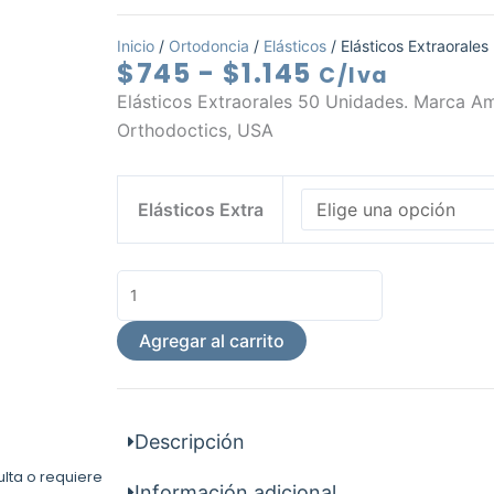
Inicio
/
Ortodoncia
/
Elásticos
/ Elásticos Extraorale
Rango
$
745
-
$
1.145
C/Iva
de
Elásticos Extraorales 50 Unidades. Marca A
precios:
Orthodoctics, USA
desde
$745
Elásticos
hasta
Elásticos Extra
Extraorales
$1.145
50
Unidades
cantidad
Agregar al carrito
Descripción
ulta o requiere
Información adicional