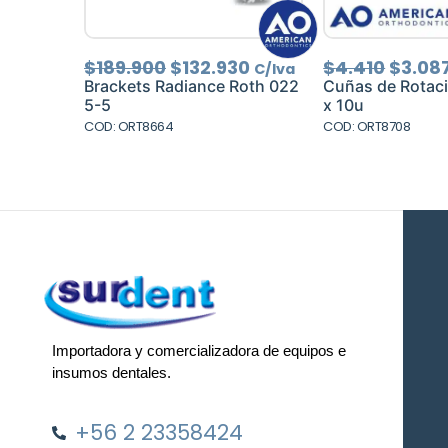
El
El
El
$
189.900
$
132.930
$
4.410
$
3.08
C/Iva
precio
precio
preci
Brackets Radiance Roth 022
Cuñas de Rotaci
original
actual
origin
5-5
x 10u
era:
es:
era:
COD: ORT8664
COD: ORT8708
$189.900.
$132.930.
$4.410
Importadora y comercializadora de equipos e
insumos dentales.
+56 2 23358424