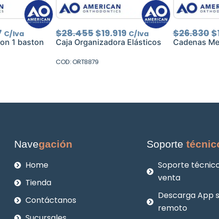
El
El
El
El
7
$
28.455
$
19.919
$
26.830
$
C/Iva
C/Iva
o
precio
precio
precio
p
on 1 baston
Caja Organizadora Elásticos
Cadenas M
al
actual
original
actual
o
es:
era:
es:
e
COD: ORT8879
.
$3.087.
$28.455.
$19.919.
$
Nave
gación
Soporte
técnic
Home
Soporte técnico
venta
Tienda
Descarga App 
Contáctanos
remoto
Sucursales