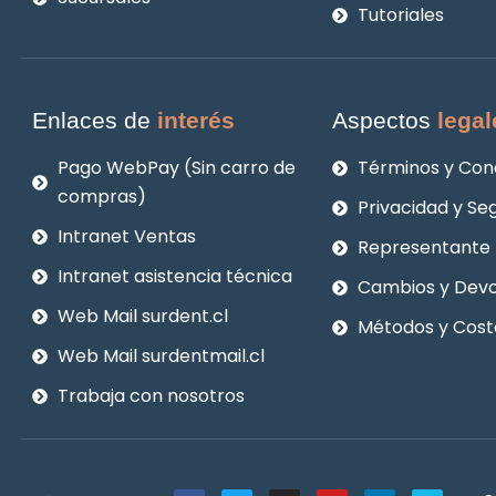
Tutoriales
Enlaces de
interés
Aspectos
legal
Pago WebPay (Sin carro de
Términos y Con
compras)
Privacidad y Se
Intranet Ventas
Representante 
Intranet asistencia técnica
Cambios y Devo
Web Mail surdent.cl
Métodos y Cost
Web Mail surdentmail.cl
Trabaja con nosotros
F
T
I
Y
L
V