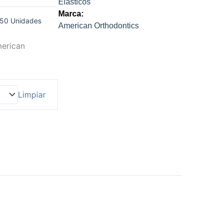
Elásticos
Marca:
s 50 Unidades
American Orthodontics
merican
Limpiar