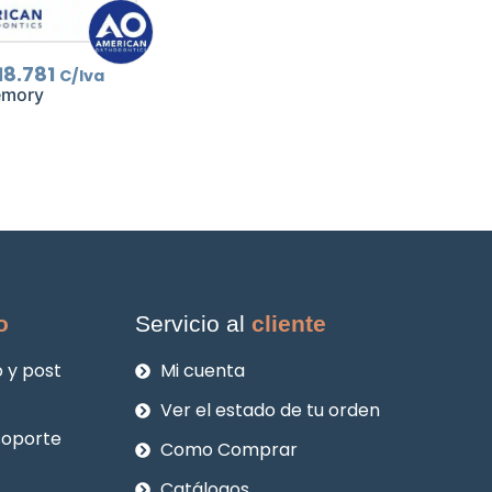
El
18.781
C/Iva
recio
precio
emory
riginal
actual
ra:
es:
26.830.
$18.781.
o
Servicio al
cliente
 y post
Mi cuenta
Ver el estado de tu orden
soporte
Como Comprar
Catálogos