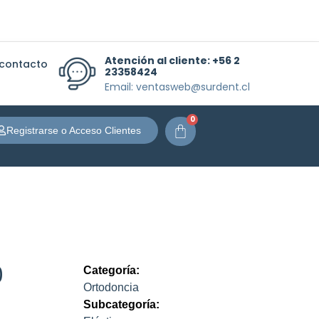
Atención al cliente:
+56 2
 contacto
23358424
Email: ventasweb@surdent.cl
0
Carrito
Registrarse o Acceso Clientes
0
Categoría:
Ortodoncia
Subcategoría: