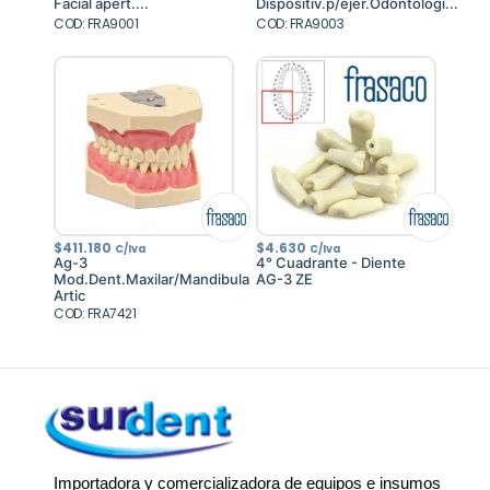
Facial apert....
Dispositiv.p/ejer.Odontologi...
COD: FRA9001
COD: FRA9003
$
411.180
$
4.630
C/Iva
C/Iva
Ag-3
4° Cuadrante - Diente
Mod.Dent.Maxilar/Mandibula
AG-3 ZE
Artic
COD: FRA7421
Importadora y comercializadora de equipos e insumos